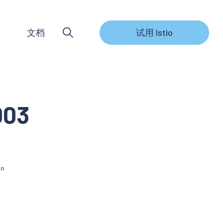
文档
试用 Istio
003
复。