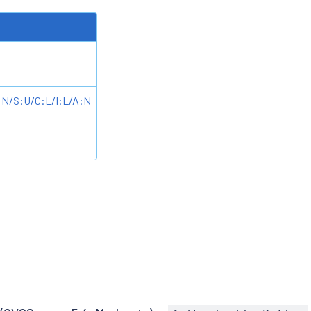
:N/S:U/C:L/I:L/A:N