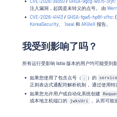
CVE-2026-39350
/
GHSA-9gcg-w975-3rjh
:
注入漏洞，起因是未转义的点号。 由
Wern
CVE-2026-41413
/
GHSA-fgw5-hp8f-xfhc
:
KoreaSecurity
、
1seal
和
AKiileX
报告。
我受到影响了吗？
所有运行受影响 Istio 版本的用户均可能受到
如果您使用了包含点号（
）的
.
servic
正则表达式通配符解析机制， 通过使用
如果您允许用户或自动化系统创建
Reque
或本地主机端口的
， 从而可能
jwksUri