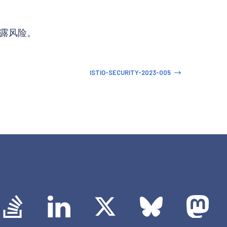
露风险。
ISTIO-SECURITY-2023-005