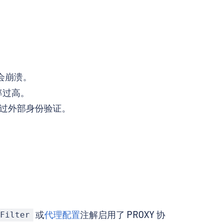
y 会崩溃。
用率过高。
可以绕过外部身份验证。
或
代理配置
注解启用了 PROXY 协
yFilter