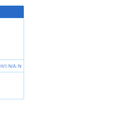
H/I:N/A:N