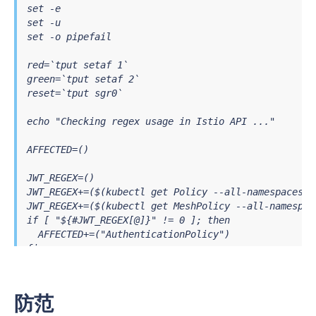
set -e

set -u

set -o pipefail

red=`tput setaf 1`

green=`tput setaf 2`

reset=`tput sgr0`

echo "Checking regex usage in Istio API ..."

AFFECTED=()

JWT_REGEX=()

JWT_REGEX+=($(kubectl get Policy --all-namespaces -
JWT_REGEX+=($(kubectl get MeshPolicy --all-namespac
if [ "${#JWT_REGEX[@]}" != 0 ]; then

  AFFECTED+=("AuthenticationPolicy")

fi

VS_REGEX=()

VS_REGEX+=($(kubectl get VirtualService --all-names
防范
if [ "${#VS_REGEX[@]}" != 0 ]; then
