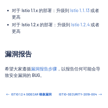
  AFFECTED+=("VirtualService")

fi

对于 Istio 1.1.x 的部署：升级到
Istio 1.1.13
或者
HTTPAPI_REGEX=()

更高
HTTPAPI_REGEX+=($(kubectl get HTTPAPISpec --all-nam
对于 Istio 1.2.x 的部署：升级到
Istio 1.2.4
或者
if [ "${#HTTPAPI_REGEX[@]}" != 0 ]; then

  AFFECTED+=("HTTPAPISpec")

更高
fi

QUOTA_REGEX=()

QUOTA_REGEX+=($(kubectl get QuotaSpec --all-namespa
漏洞报告
if [ "${#QUOTA_REGEX[@]}" != 0 ]; then

  AFFECTED+=("QuotaSpec")

fi

希望大家遵循
漏洞报告步骤
，以报告任何可能会导
if [ "${#AFFECTED[@]}" != 0 ]; then

致安全漏洞的 BUG。
  echo "${red}YOU ARE AFFECTED: found regex used in
  exit 1

fi

ISTIO 1.2.4 SIDECAR 镜像漏洞
ISTIO-SECURITY-2019-004
echo "${green}YOU ARE NOT AFFECTED: did not find reg
EOF