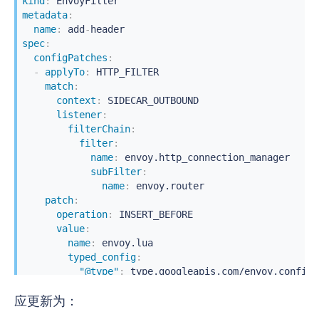
kind
:
metadata
:
name
:
 add
-
spec
:
configPatches
:
-
applyTo
:
 HTTP_FILTER

match
:
context
:
 SIDECAR_OUTBOUND

listener
:
filterChain
:
filter
:
name
:
 envoy.http_connection_manager

subFilter
:
name
:
 envoy.router

patch
:
operation
:
 INSERT_BEFORE

value
:
name
:
 envoy.lua

typed_config
:
"@type"
:
 type.googleapis.com/envoy.config.
inlineCode
:
|
应更新为：
            function envoy_on_request(handle)

              handle:headers():add("foo", "bar")
