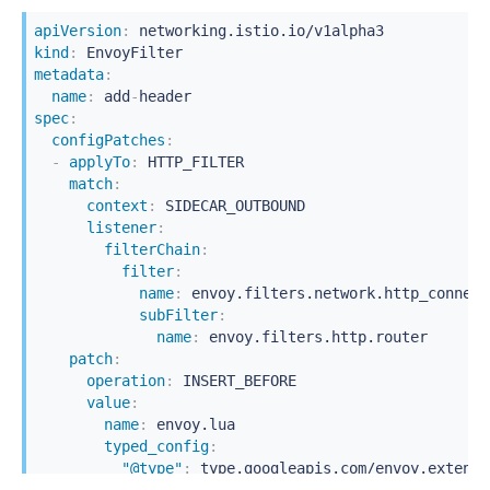
            end
apiVersion
:
kind
:
metadata
:
name
:
 add
-
spec
:
configPatches
:
-
applyTo
:
 HTTP_FILTER

match
:
context
:
 SIDECAR_OUTBOUND

listener
:
filterChain
:
filter
:
name
:
 envoy.filters.network.http_connect
subFilter
:
name
:
 envoy.filters.http.router

patch
:
operation
:
 INSERT_BEFORE

value
:
name
:
 envoy.lua

typed_config
:
"@type"
:
 type.googleapis.com/envoy.extensi
inlineCode
:
|