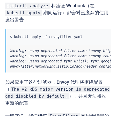
和验证 Webhook（在
            function envoy_on_request(handle)

istioctl analyze
              handle:headers():add("foo", "bar")

期间运行）都会对已废弃的使用
kubectl apply
            end
发出警告：
$ 
kubectl
Warning: using deprecated filter name "envoy.http_c
Warning: using deprecated filter name "envoy.router
Warning: using deprecated type_url(s); type.googlea
envoyfilter.networking.istio.io/add-header configur
如果应用了这些过滤器，Envoy 代理将拒绝配置
（
The v2 xDS major version is deprecated
），并且无法接收
and disabled by default.
更新的配置。
一般来说，我们建议
应用于特定的