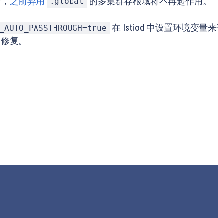
分，
之前弃用
的多集群存根域将不再起作用。
.global
在 Istiod 中设置环境
_AUTO_PASSTHROUGH=true
修复。