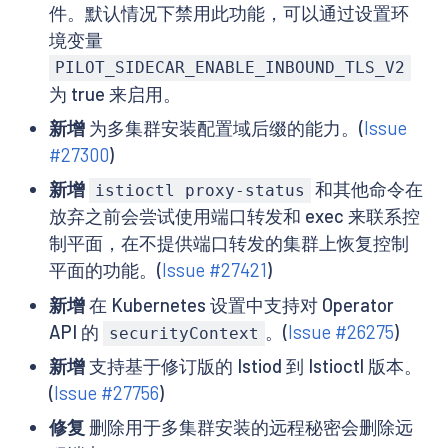
件。默认情况下禁用此功能，可以通过设置环
境变量
PILOT_SIDECAR_ENABLE_INBOUND_TLS_V2
为 true 来启用。
新增
为多集群安装配置域后缀的能力。(
Issue
#27300
)
新增
和其他命令在
istioctl proxy-status
放弃之前会尝试使用端口转发和 exec 来联系控
制平面，在不提供端口转发的集群上恢复控制
平面的功能。(
Issue #27421
)
新增
在 Kubernetes 设置中支持对 Operator
API 的
。(
Issue #26275
)
securityContext
新增
支持基于修订版的 Istiod 到 Istioctl 版本。
(
Issue #27756
)
修复
删除用于多集群安装的远程秘密会删除远