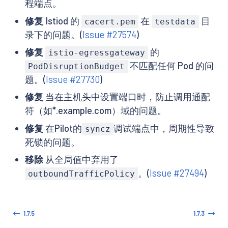
程端点。
修复
Istiod 的
在
目
cacert.pem
testdata
录下的问题。(
Issue #27574
)
修复
的
istio-egressgateway
不匹配任何 Pod 的问
PodDisruptionBudget
题。(
Issue #27730
)
修复
当在主机头中设置端口时，防止调用通配
符（如*.example.com）域的问题。
修复
在Pilot的
调试端点中，周期性导致
syncz
死锁的问题。
移除
从全局值中弃用了
。(
Issue #27494
)
outboundTrafficPolicy
1.7.5
1.7.3