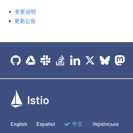
变更说明
更新公告
English
Español
中文
Українська