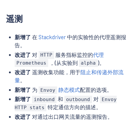
遥测
新增了
在
Stackdriver
中的实验性的代理遥测报
告。
改进了
对
服务指标监控的
代理
HTTP
，(从实验到
)。
Prometheus
alpha
改进了
遥测收集功能，用于
阻止和传递外部流
量
。
新增了
为
静态模式
配置的选项。
Envoy
新增了
和
对
inbound
outbound
Envoy
特定通信方向的描述。
HTTP stats
改进了
对通过出口网关流量的遥测报告。