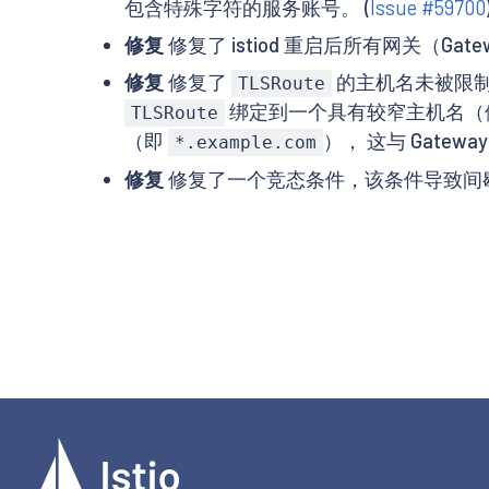
包含特殊字符的服务账号。 (
Issue #59700
修复
修复了 istiod 重启后所有网关（Gat
修复
修复了
的主机名未被限
TLSRoute
绑定到一个具有较窄主机名（
TLSRoute
（即
）， 这与 Gatewa
*.example.com
修复
修复了一个竞态条件，该条件导致间