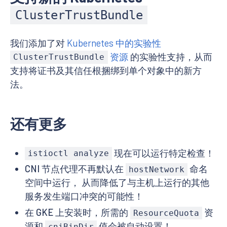
ClusterTrustBundle
我们添加了对
Kubernetes 中的实验性
资源
的实验性支持，从而
ClusterTrustBundle
支持将证书及其信任根捆绑到单个对象中的新方
法。
还有更多
现在可以运行特定检查！
istioctl analyze
CNI 节点代理不再默认在
命名
hostNetwork
空间中运行， 从而降低了与主机上运行的其他
服务发生端口冲突的可能性！
在 GKE 上安装时，所需的
资
ResourceQuota
源和
值会被自动设置！
cniBinDir