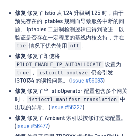
修复
修复了 Istio 从 1.24 升级到 1.25 时，由于
预先存在的 iptables 规则而导致服务中断的问
题。 iptables 二进制检测逻辑已得到改进，以
验证是否存在一定程度的基线内核支持，并在
情况下优先使用
。
tie
nft
修复
修复了即使将
设置为
PILOT_ENABLE_IP_AUTOALLOCATE
，
仍会引发
true
istioctl analyze
IST0134 的误报问题。 (
Issue #56083
)
修复
修复了当 IstioOperator 配置包含多个网关
时，
中
istioctl manifest translation
出现的异常。 (
Issue #56223
)
修复
修复了 Ambient 索引以按修订过滤配置。
(
Issue #56477
)