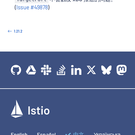
(
Issue #49878
)
1.21.2
English
Español
中文
Українська