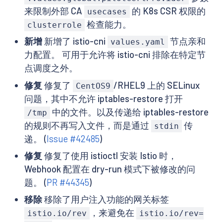
来限制外部 CA
的 K8s CSR 权限的
usecases
检查能力。
clusterrole
新增
新增了 istio-cni
节点亲和
values.yaml
力配置。 可用于允许将 istio-cni 排除在特定节
点调度之外。
修复
修复了
/RHEL9 上的 SELinux
CentOS9
问题，其中不允许 iptables-restore 打开
中的文件。以及传递给 iptables-restore
/tmp
的规则不再写入文件，而是通过
传
stdin
递。 (
Issue #42485
)
修复
修复了使用 istioctl 安装 Istio 时，
Webhook 配置在 dry-run 模式下被修改的问
题。 (
PR #44345
)
移除
移除了用户注入功能的网关标签
，来避免在
istio.io/rev
istio.io/rev=