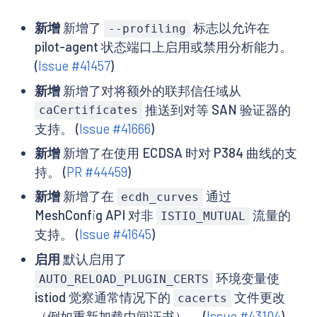
新增
新增了
标志以允许在
--profiling
pilot-agent 状态端口上启用或禁用分析能力。
(
Issue #41457
)
新增
新增了对将额外的联邦信任域从
推送到对等 SAN 验证器的
caCertificates
支持。 (
Issue #41666
)
新增
新增了在使用 ECDSA 时对 P384 曲线的支
持。 (
PR #44459
)
新增
新增了在
通过
ecdh_curves
MeshConfig API 对非
流量的
ISTIO_MUTUAL
支持。 (
Issue #41645
)
启用
默认启用了
环境变量使
AUTO_RELOAD_PLUGIN_CERTS
istiod 觉察通常情况下的
文件更改
cacerts
（例如重新加载中间证书）。 (
Issue #43104
)