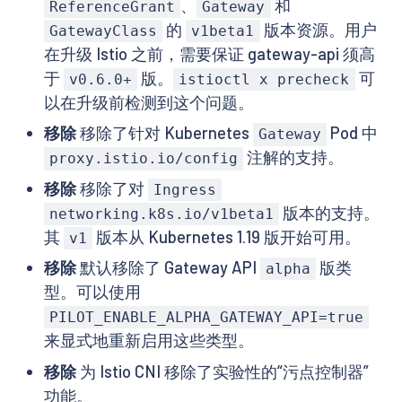
、
和
ReferenceGrant
Gateway
的
版本资源。用户
GatewayClass
v1beta1
在升级 Istio 之前，需要保证 gateway-api 须高
于
版。
可
v0.6.0+
istioctl x precheck
以在升级前检测到这个问题。
移除
移除了针对 Kubernetes
Pod 中
Gateway
注解的支持。
proxy.istio.io/config
移除
移除了对
Ingress
版本的支持。
networking.k8s.io/v1beta1
其
版本从 Kubernetes 1.19 版开始可用。
v1
移除
默认移除了 Gateway API
版类
alpha
型。可以使用
PILOT_ENABLE_ALPHA_GATEWAY_API=true
来显式地重新启用这些类型。
移除
为 Istio CNI 移除了实验性的“污点控制器”
功能。