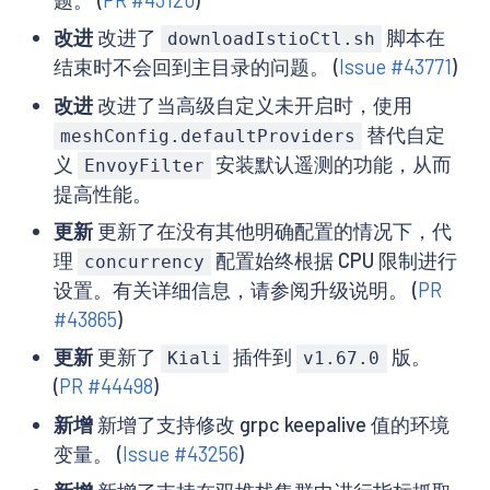
改进
改进了
脚本在
downloadIstioCtl.sh
结束时不会回到主目录的问题。 (
Issue #43771
)
改进
改进了当高级自定义未开启时，使用
替代自定
meshConfig.defaultProviders
义
安装默认遥测的功能，从而
EnvoyFilter
提高性能。
更新
更新了在没有其他明确配置的情况下，代
理
配置始终根据 CPU 限制进行
concurrency
设置。有关详细信息，请参阅升级说明。 (
PR
#43865
)
更新
更新了
插件到
版。
Kiali
v1.67.0
(
PR #44498
)
新增
新增了支持修改 grpc keepalive 值的环境
变量。 (
Issue #43256
)