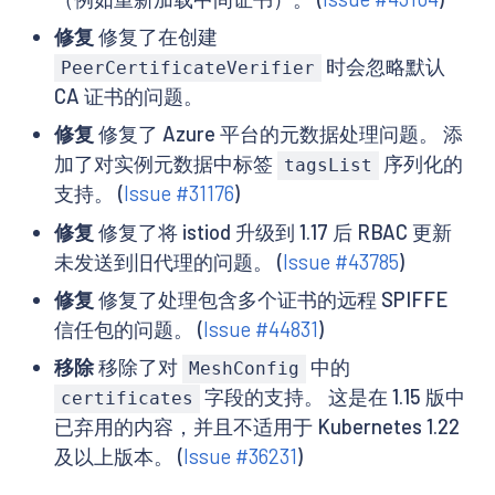
修复
修复了在创建
时会忽略默认
PeerCertificateVerifier
CA 证书的问题。
修复
修复了 Azure 平台的元数据处理问题。 添
加了对实例元数据中标签
序列化的
tagsList
支持。 (
Issue #31176
)
修复
修复了将 istiod 升级到 1.17 后 RBAC 更新
未发送到旧代理的问题。 (
Issue #43785
)
修复
修复了处理包含多个证书的远程 SPIFFE
信任包的问题。 (
Issue #44831
)
移除
移除了对
中的
MeshConfig
字段的支持。 这是在 1.15 版中
certificates
已弃用的内容，并且不适用于 Kubernetes 1.22
及以上版本。 (
Issue #36231
)