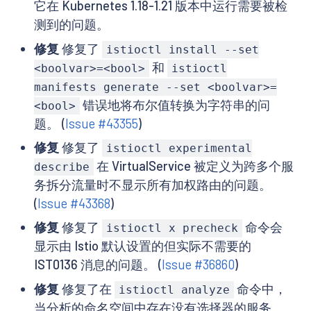
它在 Kubernetes 1.18-1.21 版本中运行需要被检
测到的问题。
修复
修复了
istioctl install --set
和
<boolvar>=<bool>
istioctl
manifests generate --set <boolvar>=
错误地将布尔值转换为字符串的问
<bool>
题。 (
Issue #43355
)
修复
修复了
istioctl experimental
在 VirtualService 被定义为跨多个服
describe
务拆分流量时不显示所有加权路由的问题。
(
Issue #43368
)
修复
修复了
命令会
istioctl x precheck
显示由 Istio 默认设置的但实际不需要的
IST0136 消息的问题。 (
Issue #36860
)
修复
修复了在
命令中，
istioctl analyze
当分析的命名空间中存在没有选择器的服务