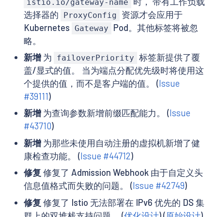
时， 带有工作负载
istio.io/gateway-name
选择器的
资源才会应用于
ProxyConfig
Kubernetes
Pod。其他标签将被忽
Gateway
略。
新增
为
标签新提供了覆
failoverPriority
盖/显式的值。 当为端点分配优先级时将使用这
个提供的值，而不是客户端的值。 (
Issue
#39111
)
新增
为查询参数新增前缀匹配能力。 (
Issue
#43710
)
新增
为那些未使用自动注册的虚拟机新增了健
康检查功能。 (
Issue #44712
)
修复
修复了 Admission Webhook 由于自定义头
信息值格式而失败的问题。 (
Issue #42749
)
修复
修复了 Istio 无法部署在 IPv6 优先的 DS 集
群上的双堆栈支持问题。 (
优化设计
) (
原始设计
)