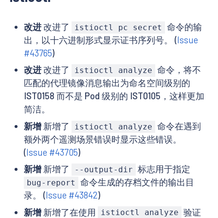
改进
改进了
命令的输
istioctl pc secret
出，以十六进制形式显示证书序列号。 (
Issue
#43765
)
改进
改进了
命令，将不
istioctl analyze
匹配的代理镜像消息输出为命名空间级别的
IST0158 而不是 Pod 级别的 IST0105，这样更加
简洁。
新增
新增了
命令在遇到
istioctl analyze
额外两个遥测场景错误时显示这些错误。
(
Issue #43705
)
新增
新增了
标志用于指定
--output-dir
命令生成的存档文件的输出目
bug-report
录。 (
Issue #43842
)
新增
新增了在使用
验证
istioctl analyze