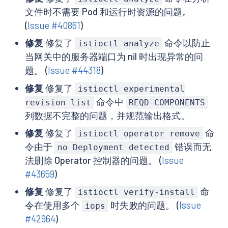
文件时不需要 Pod 和运行时资源的问题。
(
Issue #40861
)
修复
修复了
命令以防止
istioctl analyze
当网关中的服务器端口为 nil 时出现异常的问
题。 (
Issue #44318
)
修复
修复了
istioctl experimental
命令中
revision list
REQD-COMPONENTS
列数据不完整的问题，并规范输出格式。
修复
修复了
命
istioctl operator remove
令由于
错误而无
no Deployment detected
法删除 Operator 控制器的问题。 (
Issue
#43659
)
修复
修复了
命
istioctl verify-install
令在使用多个
时失败的问题。 (
Issue
iops
#42964
)