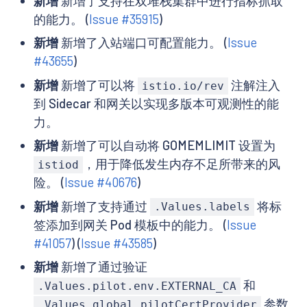
新增
新增了支持在双堆栈集群中进行指标抓取
的能力。 (
Issue #35915
)
新增
新增了入站端口可配置能力。 (
Issue
#43655
)
新增
新增了可以将
注解注入
istio.io/rev
到 Sidecar 和网关以实现多版本可观测性的能
力。
新增
新增了可以自动将 GOMEMLIMIT 设置为
，用于降低发生内存不足所带来的风
istiod
险。 (
Issue #40676
)
新增
新增了支持通过
将标
.Values.labels
签添加到网关 Pod 模板中的能力。 (
Issue
#41057
) (
Issue #43585
)
新增
新增了通过验证
和
.Values.pilot.env.EXTERNAL_CA
参数
.Values.global.pilotCertProvider