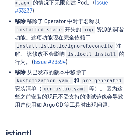
的情况下无限创建 Pod。 (
Issue
<tag>
#33237
)
移除
移除了 Operator 中对于名称以
开头的
资源的调谐
installed-state
iop
功能。这项功能现在完全依赖于
注
install.istio.io/ignoreReconcile
解。 该修改不会影响
的
istioctl install
行为。 (
Issue #29394
)
移除
从已发布的版本中移除了
和
kustomization.yaml
pre-generated
安装清单（
等）。 因为这
gen-istio.yaml
些之前安装的现已不受支持的测试镜像会导致
用户使用如 Argo CD 等工具时出现问题。
istioctl