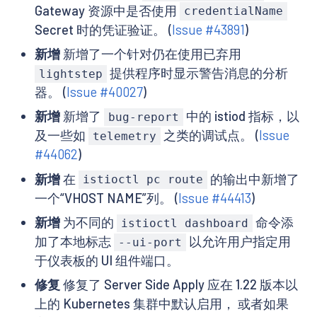
Gateway 资源中是否使用
credentialName
Secret 时的凭证验证。 (
Issue #43891
)
新增
新增了一个针对仍在使用已弃用
提供程序时显示警告消息的分析
lightstep
器。 (
Issue #40027
)
新增
新增了
中的 istiod 指标，以
bug-report
及一些如
之类的调试点。 (
Issue
telemetry
#44062
)
新增
在
的输出中新增了
istioctl pc route
一个“VHOST NAME”列。 (
Issue #44413
)
新增
为不同的
命令添
istioctl dashboard
加了本地标志
以允许用户指定用
--ui-port
于仪表板的 UI 组件端口。
修复
修复了 Server Side Apply 应在 1.22 版本以
上的 Kubernetes 集群中默认启用， 或者如果