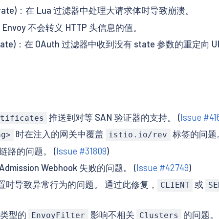
, Moderate)：在 Lua 过滤器中处理大请求体时导致崩溃。
High)：Envoy 不会转义 HTTP 头信息的值。
, Moderate)：在 OAuth 过滤器中收到没有 state 参数的重定
推送到对等 SAN 验证器的支持。 (
Issue #41
tificates
时在注入的网关中覆盖
标签的问题。
ag>
istio.io/rev
链路的问题。 (
Issue #31809
)
sion Webhook 失败的问题。 (
Issue #42749
)
置时导致异常行为的问题。 通过此修复，
或
CLIENT
SE
类型的
影响不相关
的问题。 
EnvoyFilter
Clusters