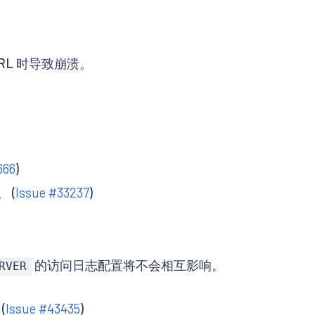
向 URL 时导致崩溃。
666
)
 (
Issue #33237
)
的访问日志配置将不会相互影响。
RVER
(
Issue #43435
)