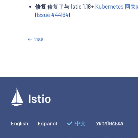
修复
修复了与 Istio 1.18+
Kubernetes 
(
Issue #44164
)
1.16.6
English
Español
中文
Українська