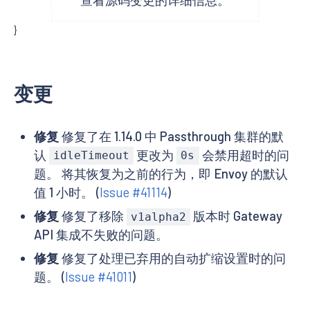
}
变更
修复
修复了在 1.14.0 中 Passthrough 集群的默
认
更改为
会禁用超时的问
idleTimeout
0s
题。 将其恢复为之前的行为，即 Envoy 的默认
值 1 小时。 (
Issue #41114
)
修复
修复了移除
版本时 Gateway
v1alpha2
API 集成不失败的问题。
修复
修复了处理已弃用的自动扩缩设置时的问
题。 (
Issue #41011
)