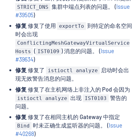
集群中端点列表的问题。 (
Issue
STRICT_DNS
#39505
)
修复
修复了使用
到特定的命名空间
exportTo
时会出现
ConflictingMeshGatewayVirtualService
(
) 消息的问题。 (
Issue
Hosts
IST0109
#39634
)
修复
修复了
启动时会出
istioctl analyze
现无效警告消息的问题。
修复
修复了在主机网络上非注入的 Pod 会因为
出现
警告的
istioctl analyze
IST0103
问题。
修复
修复了在相同主机的 Gateway 中指定
时未正确生成监听器的问题。 (
Issue
Bind
#40268
)