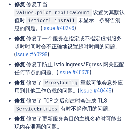
修复
修复了当
设置为其默认
values.pilot.replicaCount
值时
未显示一条警告消
istioctl install
息的问题。(
Issue #40246
)
修复
修复了一个服务在指定或不指定虚拟服务
超时时间时会不正确地设置超时时间的问题。
(
Issue #40299
)
修复
修复了防止 Istio Ingress/Egress 网关匹配
任何节点的问题。(
Issue #40378
)
修复
修复了
重载可能会意外应
ProxyConfig
用到其他工作负载的问题。(
Issue #40445
)
修复
修复了 TCP 之后创建时会造成 TLS
有时不起作用的问题。
ServiceEntries
修复
修复了更新服务条目的主机名称时可能出
现内存泄漏的问题。