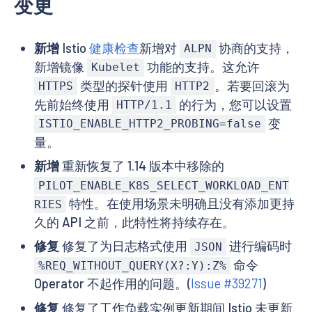
变更
新增
Istio
健康检查
新增对
协商的支持，
ALPN
新增镜像
功能的支持。这允许
Kubelet
类型的探针使用
。若要回滚为
HTTPS
HTTP2
先前始终使用
的行为，您可以设置
HTTP/1.1
变
ISTIO_ENABLE_HTTP2_PROBING=false
量。
新增
重新恢复了 1.14 版本中移除的
PILOT_ENABLE_K8S_SELECT_WORKLOAD_ENT
特性。在使用场景未明确且没有添加更持
RIES
久的 API 之前，此特性将持续存在。
修复
修复了为日志格式使用
进行编码时
JSON
命令
%REQ_WITHOUT_QUERY(X?:Y):Z%
Operator 不起作用的问题。(
Issue #39271
)
修复
修复了工作负载实例更新期间 Istio 未更新