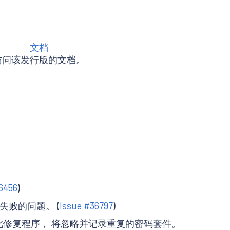
文档
访问该发行版的文档。
6456
)
接失败的问题。 (
Issue #36797
)
使用此修复程序， 将忽略并记录重复的密码套件。