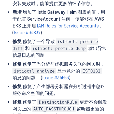
安装失败时，能够提供更多的细节信息。
新增
增加了 Istio Gateway Helm 图表的值，用
于配置 ServiceAccount 注解。使能够在 AWS
EKS 上开启
IAM Roles for Service Accounts
。
(
Issue #34837
)
修复
修复了一个导致
istioctl profile
和
输出异常
diff
istioctl profile dump
信息日志的问题
修复
修复了当分析与虚拟服务关联的网关时，
显示意外的
istioctl analyze
IST0132
消息的问题。 (
Issue #34653
)
修复
修复了产生部署分析器在分析过程中忽略
服务命名空间的问题。
修复
修复了
更新不会触发
DestinationRule
网关上的
监听器更新的
AUTO_PASSTHROUGH