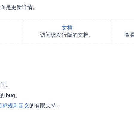
布。下面是更新详情。
文档
。
访问该发行版的文档。
查
时间。
 bug。
目标规则定义
的有限支持。
。