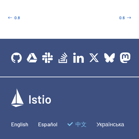
0.8
0.6
English
Español
中文
Українська