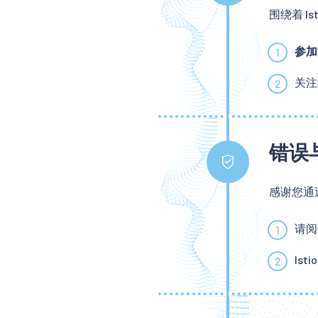
围绕着 I
参加
关
错误
感谢您通
请阅
Ist