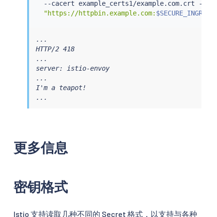
  --cacert example_certs1/example.com.crt --cer
"https://httpbin.example.com:
$SECURE_INGRESS
...

HTTP/2 418

...

server: istio-envoy

...

I'm a teapot!

...
更多信息
密钥格式
Istio 支持读取几种不同的 Secret 格式，以支持与各种