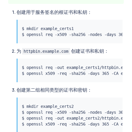
创建用于服务签名的根证书和私钥：
$ 
mkdir
 example_certs1

$ openssl req -x509 -sha256 -nodes -days 365 -
为
创建证书和私钥：
httpbin.example.com
$ openssl req -out example_certs1/httpbin.exam
$ openssl x509 -req -sha256 -days 365 -CA exam
创建第二组相同类型的证书和密钥：
$ 
mkdir
 example_certs2

$ openssl req -x509 -sha256 -nodes -days 365 -
$ openssl req -out example_certs2/httpbin.exam
$ openssl x509 -req -sha256 -days 365 -CA exam