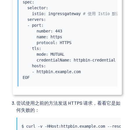
spec:

  selector:

    istio: ingressgateway 
# 使用 Istio 默认入口
  servers:

  - port:

      number: 443

      name: https

      protocol: HTTPS

    tls:

      mode: MUTUAL

      credentialName: httpbin-credential 
# 必须
    hosts:

    - httpbin.example.com

尝试使用之前的方法发送 HTTPS 请求，看看它是如
何失败的：
$ 
curl
 -v -HHost:httpbin.example.com --resolve