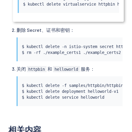
$ 
kubectl
删除 Secret、证书和密钥：
$ 
kubectl
 delete -n istio-system secret httpbin
$ 
rm
关闭
和
服务：
httpbin
helloworld
$ 
kubectl
 delete -f samples/httpbin/httpbin.yam
$ 
kubectl
 delete deployment helloworld-v1

$ 
kubectl
 delete 
service
相关内容