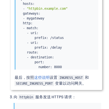
  hosts:

  - 
"httpbin.example.com"
  gateways:

  - mygateway

  http:

  - match:

    - uri:

        prefix: /status

    - uri:

        prefix: /delay

    route:

    - destination:

        port:

          number: 8000

        host: httpbin

最后，按照
这些说明
设置
和
INGRESS_HOST
变量以访问网关。
SECURE_INGRESS_PORT
向
服务发送 HTTPS 请求：
httpbin