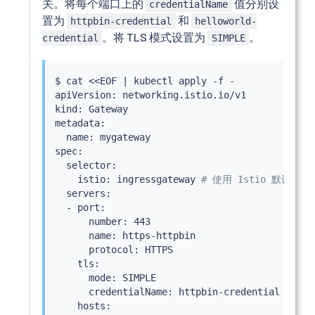
关。将每个端口上的
值分别设
credentialName
置为
和
httpbin-credential
helloworld-
。将 TLS 模式设置为
。
credential
SIMPLE
$ 
cat
<<
EOF 
|
kubectl
 apply -f -

apiVersion: networking.istio.io/v1

kind: Gateway

metadata:

  name: mygateway

spec:

  selector:

    istio: ingressgateway 
# 使用 Istio 默认入口
  servers:

  - port:

      number: 443

      name: https-httpbin

      protocol: HTTPS

    tls:

      mode: SIMPLE

      credentialName: httpbin-credential

    hosts:
