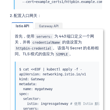
  --cert
=
配置入口网关：
Istio API
Gateway API
首先，使用
为 443 端口定义一个网
servers:
关，并将
的值设置为
credentialName
。 该值与 Secret 的名称相
httpbin-credential
同。TLS 模式的值应为
。
SIMPLE
$ 
cat
<<
EOF 
|
kubectl
 apply -f -

apiVersion: networking.istio.io/v1

kind: Gateway

metadata:

  name: mygateway

spec:

  selector:

    istio: ingressgateway 
# 使用 Istio 默认入口
  servers:
