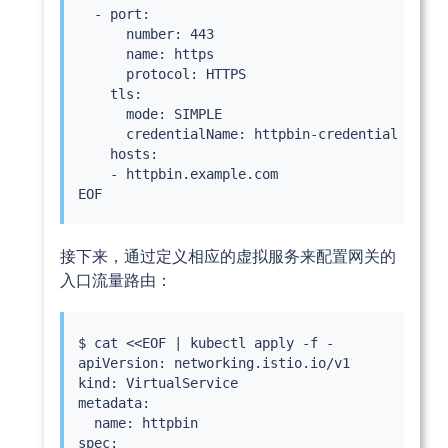
  - port:

      number: 443

      name: https

      protocol: HTTPS

    tls:

      mode: SIMPLE

      credentialName: httpbin-credential 
# 必须
    hosts:

    - httpbin.example.com

接下来，通过定义相应的虚拟服务来配置网关的
入口流量路由：
$ 
cat
<<
EOF 
|
kubectl
 apply -f -

apiVersion: networking.istio.io/v1

kind: VirtualService

metadata:

  name: httpbin

spec:
