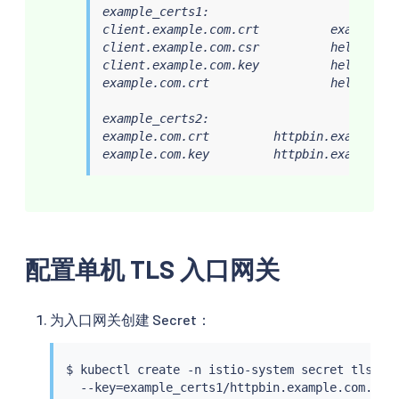
example_certs1:

client.example.com.crt          example.co
client.example.com.csr          helloworld
client.example.com.key          helloworld
example.com.crt                 helloworld
example_certs2:

example.com.crt         httpbin.example.co
example.com.key         httpbin.example.c
配置单机 TLS 入口网关
为入口网关创建 Secret：
$ 
kubectl
 create -n istio-system secret tls htt
  --key
=
example_certs1/httpbin.example.com.key 