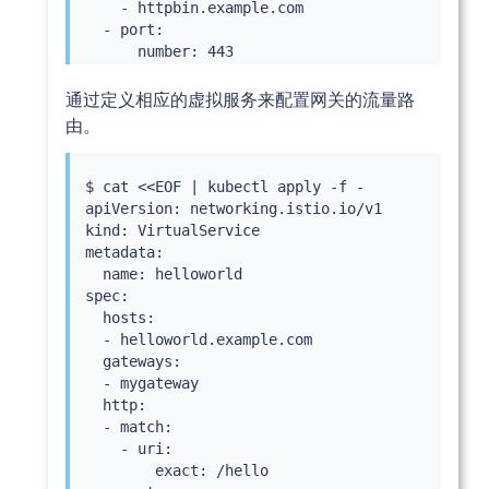
    - httpbin.example.com

  - port:

      number: 443

      name: https-helloworld

      protocol: HTTPS

通过定义相应的虚拟服务来配置网关的流量路
    tls:

由。
      mode: SIMPLE

      credentialName: helloworld-credential

    hosts:

$ 
cat
<<
EOF 
|
kubectl
 apply -f -

    - helloworld.example.com

apiVersion: networking.istio.io/v1

kind: VirtualService

metadata:

  name: helloworld

spec:

  hosts:

  - helloworld.example.com

  gateways:

  - mygateway

  http:

  - match:

    - uri:

        exact: /hello
