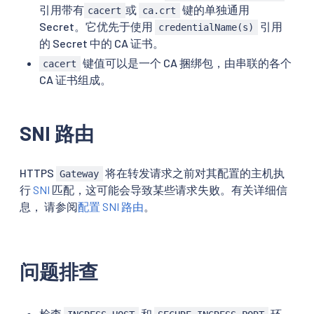
引用带有
或
键的单独通用
cacert
ca.crt
Secret。它优先于使用
引用
credentialName(s)
的 Secret 中的 CA 证书。
键值可以是一个 CA 捆绑包，由串联的各个
cacert
CA 证书组成。
SNI 路由
HTTPS
将在转发请求之前对其配置的主机执
Gateway
行
SNI
匹配，这可能会导致某些请求失败。有关详细信
息， 请参阅
配置 SNI 路由
。
问题排查
检查
和
环