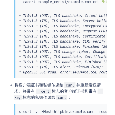
--cacert example_certs1/example.com.crt 
"https
* TLSv1.3 (OUT), TLS handshake, Client hello (1
* TLSv1.3 (IN), TLS handshake, Server hello (2)
* TLSv1.3 (IN), TLS handshake, Encrypted Extens
* TLSv1.3 (IN), TLS handshake, Request CERT (13
* TLSv1.3 (IN), TLS handshake, Certificate (11)
* TLSv1.3 (IN), TLS handshake, CERT verify (15)
* TLSv1.3 (IN), TLS handshake, Finished (20):

* TLSv1.3 (OUT), TLS change cipher, Change ciph
* TLSv1.3 (OUT), TLS handshake, Certificate (11
* TLSv1.3 (OUT), TLS handshake, Finished (20):

* TLSv1.3 (IN), TLS alert, unknown (628):

* OpenSSL SSL_read: error:1409445C:SSL routine
将客户端证书和私钥传递给
并重新发送请
curl
求。将带有
标志的客户端证书和带有
--cert
--
标志的私钥传递给
：
key
curl
$ 
curl
 -v -HHost:httpbin.example.com --resolve