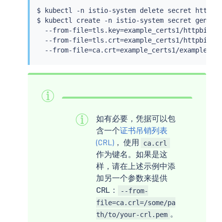
$ 
kubectl
 -n istio-system delete secret httpbin
$ 
kubectl
 create -n istio-system secret generic
  --from-file
=
tls.key
=
example_certs1/httpbin.ex
  --from-file
=
tls.crt
=
example_certs1/httpbin.ex
  --from-file
=
ca.crt
=
如有必要，凭据可以包
含一个
证书吊销列表
(CRL)
， 使用
ca.crl
作为键名。如果是这
样，请在上述示例中添
加另一个参数来提供
CRL：
--from-
file=ca.crl=/some/pa
。
th/to/your-crl.pem