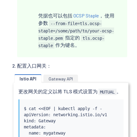
凭据也可以包括
OCSP Staple
， 使用
参数
--from-file=tls.ocsp-
staple=/some/path/to/your-ocsp-
指定的
staple.pem
tls.ocsp-
作为键名。
staple
配置入口网关：
Istio API
Gateway API
更改网关的定义以将 TLS 模式设置为
。
MUTUAL
$ 
cat
<<
EOF 
|
kubectl
 apply -f -

apiVersion: networking.istio.io/v1

kind: Gateway

metadata:

  name: mygateway
