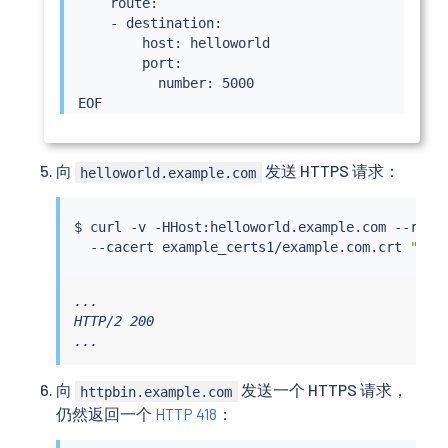
    route:

    - destination:

        host: helloworld

        port:

          number: 5000

向
发送 HTTPS 请求：
helloworld.example.com
$ 
curl
 -v -HHost:helloworld.example.com --reso
  --cacert example_certs1/example.com.crt 
"htt
...

HTTP/2 200

...
向
发送一个 HTTPS 请求，
httpbin.example.com
仍然返回一个
HTTP 418
：