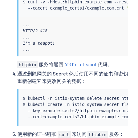
$ 
curl
 -v -HHost:httpbin.example.com --resolve
  --cacert example_certs1/example.com.crt 
"htt
...

HTTP/2 418

...

I'm a teapot!

...
服务将返回
418 I’m a Teapot
代码。
httpbin
通过删除网关的 Secret 然后使用不同的证书和密钥
重新创建它来更改网关的凭据：
$ 
kubectl
 -n istio-system delete secret httpbin
$ 
kubectl
 create -n istio-system secret tls htt
  --key
=
example_certs2/httpbin.example.com.key 
  --cert
=
使用新的证书链和
来访问
服务：
curl
httpbin