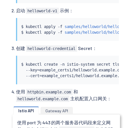
启动
示例：
helloworld-v1
$ 
kubectl
 apply -f 
samples/helloworld/hellowor
$ 
kubectl
 apply -f 
samples/helloworld/hellowor
创建
Secret：
helloworld-credential
$ 
kubectl
 create -n istio-system secret tls hel
  --key
=
example_certs1/helloworld.example.com.k
  --cert
=
使用
和
httpbin.example.com
主机配置入口网关：
helloworld.example.com
Istio API
Gateway API
使用 port 为 443 的两个服务器代码段来定义网