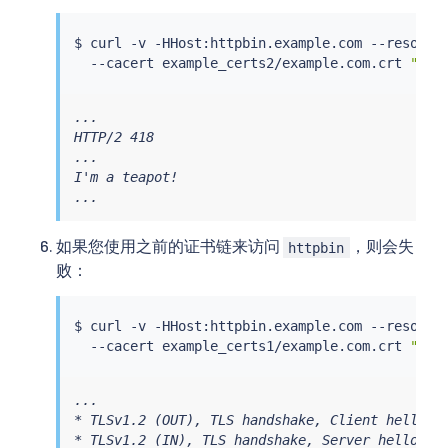
$ 
curl
 -v -HHost:httpbin.example.com --resolve
  --cacert example_certs2/example.com.crt 
"htt
...

HTTP/2 418

...

I'm a teapot!

...
如果您使用之前的证书链来访问
，则会失
httpbin
败：
$ 
curl
 -v -HHost:httpbin.example.com --resolve
  --cacert example_certs1/example.com.crt 
"htt
...

* TLSv1.2 (OUT), TLS handshake, Client hello (1
* TLSv1.2 (IN), TLS handshake, Server hello (2)