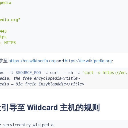
pedia

edia.org"

443

tps

: HTTPS

请求至
https://en.wikipedia.org
and
https://de.wikipedia.org
:
ec
 -it 
$SOURCE_POD
 -c 
curl
 -- sh -c 
'curl -s https://en.
edia, the free encyclopedia</title>

edia – Die freie Enzyklopädie</title>
导至 Wildcard 主机的规则