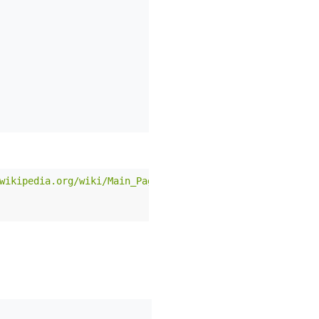
wikipedia.org/wiki/Main_Page | grep -o "<title>.*</title