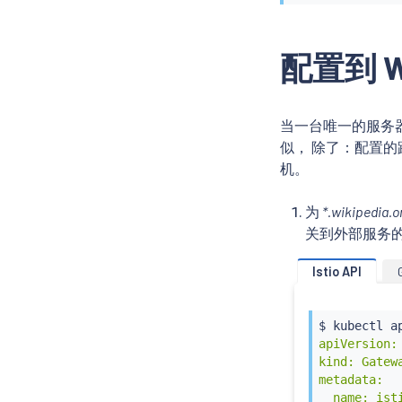
配置到 W
当一台唯一的服务器为所
似， 除了：配置的
机。
为
*.wikipedia.o
关到外部服务
Istio API
$ 
kubectl
 a
apiVersion:
kind: Gatewa
metadata:

  name: isti