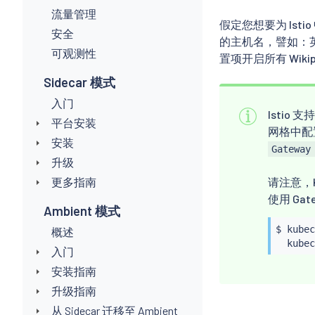
流量管理
假定您想要为 Isti
安全
的主机名，譬如：
可观测性
置项开启所有 Wik
Sidecar 模式
入门
Istio 支持
平台安装
网格中配置
安装
Gateway
升级
更多指南
请注意，Ku
使用 Gat
Ambient 模式
$ 
kubec
概述
kubec
入门
安装指南
升级指南
从 Sidecar 迁移至 Ambient