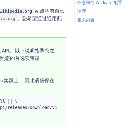
任意域的 Wildcard 配置
站点均有自己
清理
wikipedia.org
。您希望通过通用配
dia.org
相关内容
API。 以下说明指导您在
 请按照您的首选项遵循
netes 集群上， 因此请确保在
ll 
||
 \
