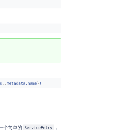
s
..
metadata.name
}
)
置一个简单的
，
ServiceEntry