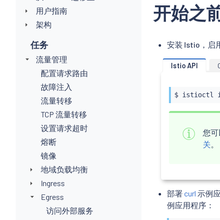
开始之
用户指南
架构
任务
安装 Isti
流量管理
Istio API
配置请求路由
故障注入
$ 
istioctl
流量转移
TCP 流量转移
设置请求超时
您可
熔断
关
。
镜像
地域负载均衡
Ingress
部署
curl
示例应
Egress
例应用程序：
访问外部服务