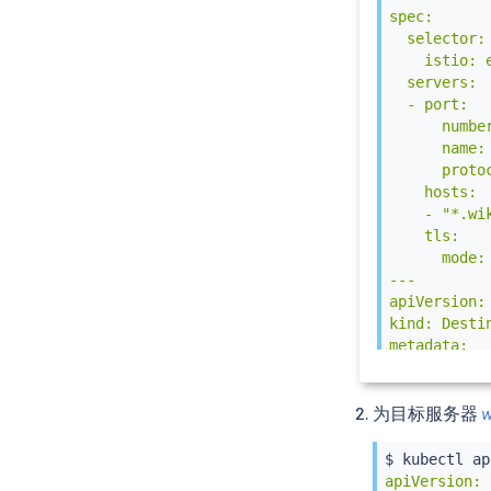
spec:

  selector:

    istio: e
  servers:

  - port:

      number
      name: 
      protoc
    hosts:

    - "*.wik
    tls:

      mode: 
---

apiVersion:
kind: Destin
metadata:

  name: egr
spec:

  host: ist
为目标服务器
w
  subsets:

    - name: 
$ 
kubectl
 ap
---

apiVersion: 