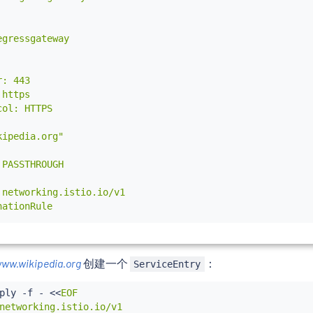
gressgateway

: 443

https

ol: HTTPS

ipedia.org"

PASSTHROUGH

 networking.istio.io/v1

ationRule

essgateway-for-wikipedia

io-egressgateway.istio-system.svc.cluster.local

ww.wikipedia.org
创建一个
：
ServiceEntry
wikipedia

ply -f - 
<<
EOF

networking.istio.io/v1
