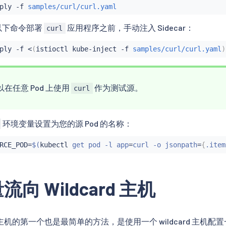
ply -f 
samples/curl/curl.yaml
以下命令部署
应用程序之前，手动注入 Sidecar：
curl
ply -f 
<
(
istioctl kube-inject -f 
samples/curl/curl.yaml
)
在任意 Pod 上使用
作为测试源。
curl
环境变量设置为您的源 Pod 的名称：
RCE_POD
=
$(
kubectl
 get pod -l app
=
curl -o jsonpath
=
{
.item
向 Wildcard 主机
机的第一个也是最简单的方法，是使用一个 wildcard 主机配