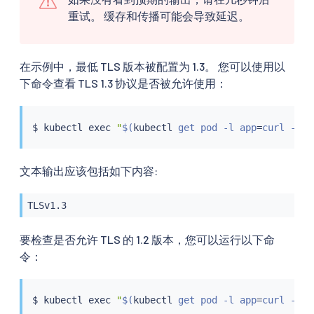
重试。 缓存和传播可能会导致延迟。
在示例中，最低 TLS 版本被配置为 1.3。 您可以使用以
下命令查看 TLS 1.3 协议是否被允许使用：
$ 
kubectl
exec
"
$(
kubectl
 get pod -l app
=
curl -n f
文本输出应该包括如下内容:
TLSv1.3
要检查是否允许 TLS 的 1.2 版本，您可以运行以下命
令：
$ 
kubectl
exec
"
$(
kubectl
 get pod -l app
=
curl -n f