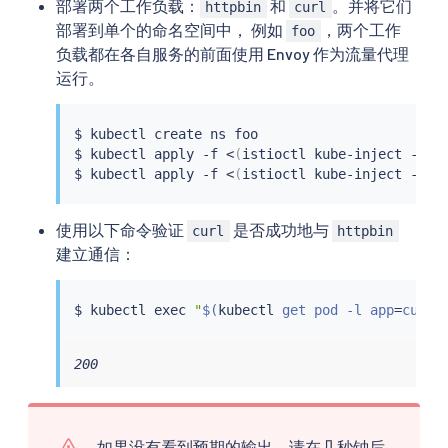
部署两个工作负载：
和
。并将它们
httpbin
curl
部署到单个的命名空间中， 例如
，两个工作
foo
负载都在各自服务的前面使用 Envoy 作为流量代理
运行。
$ 
kubectl
 create ns foo

$ 
kubectl
 apply -f 
<
(
istioctl kube-inject -f 
s
$ 
kubectl
 apply -f 
<
(
istioctl kube-inject -f 
s
使用以下命令验证
是否成功地与
curl
httpbin
建立通信：
$ 
kubectl
exec
"
$(
kubectl
 get pod -l app
=
curl 
200
如果没有看到预期的输出，请在几秒钟后