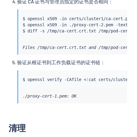
验证 CA 证书与管理员指定的证书是否相同：
$ openssl x509 -in certs/cluster1/ca-cert.pem 
$ openssl x509 -in ./proxy-cert-2.pem -text -n
$ 
diff
Files /tmp/ca-cert.crt.txt and /tmp/pod-cert-c
验证从根证书到工作负载证书的证书链：
$ openssl verify -CAfile 
<
(
cat certs/cluster1/
./proxy-cert-1.pem: OK
清理