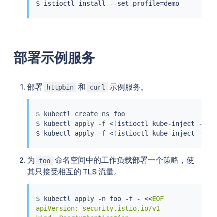
$ 
istioctl
install
 --set profile
=
部署示例服务
部署
和
示例服务。
httpbin
curl
$ 
kubectl
 create ns foo

$ 
kubectl
 apply -f 
<
(
istioctl kube-inject -f s
$ 
kubectl
 apply -f 
<
(
istioctl kube-inject -f s
为
命名空间中的工作负载部署一个策略，使
foo
其只接受相互的 TLS 流量。
$ 
kubectl
 apply -n foo -f - 
<<
EOF

apiVersion: security.istio.io/v1
