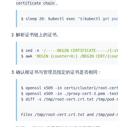
。
certificate chain
$ 
sleep
 20
;
kubectl
exec
"
$(
kubectl
 get pod -l
解析证书链上的证书。
$ 
sed
 -n 
'/-----BEGIN CERTIFICATE-----/{:start
$ 
awk
'BEGIN {counter=0;} /BEGIN CERT/{counter
确认根证书与管理员指定的证书是否相同：
$ openssl x509 -in certs/cluster1/root-cert.pe
$ openssl x509 -in ./proxy-cert-3.pem -text -n
$ 
diff
Files /tmp/root-cert.crt.txt and /tmp/pod-root