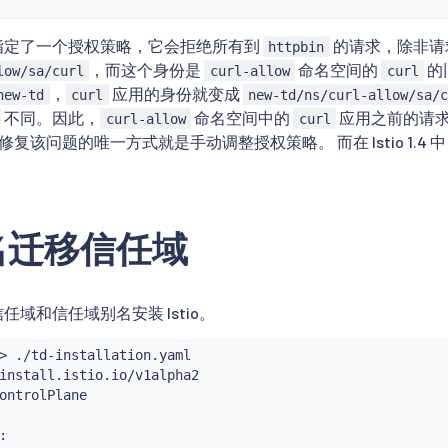
指定了一个授权策略，它会拒绝所有到
的请求，除非请
httpbin
，而这个身份是
命名空间的
的
low/sa/curl
curl-allow
curl
，
应用的身份就变成
new-td
curl
new-td/ns/curl-allow/sa/
不同。因此，
命名空间中的
应用之前的请
curl-allow
curl
4 之前，修复该问题的唯一方式就是手动调整授权策略。 而在 Istio 1
。
名迁移信任域
域和信任域别名安装 Istio。
>
 ./td-installation.yaml

install.istio.io/v1alpha2

ontrolPlane


