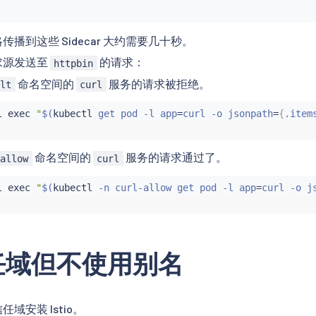
播到这些 Sidecar 大约需要几十秒。
求源发送至
的请求：
httpbin
命名空间的
服务的请求被拒绝。
ult
curl
l
exec
"
$(
kubectl
 get pod -l app
=
curl -o jsonpath
=
{
.item
命名空间的
服务的请求通过了。
-allow
curl
l
exec
"
$(
kubectl
 -n curl-allow get pod -l app
=
curl -o j
任域但不使用别名
域安装 Istio。