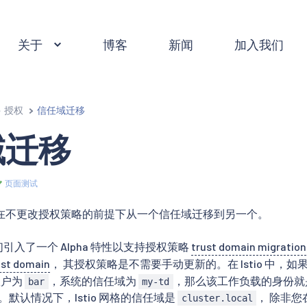
关于
博客
新闻
加入我们
授权
信任域迁移
域迁移
页面测试
在不更改授权策略的前提下从一个信任域迁移到另一个。
中，我们引入了一个 Alpha 特性以支持授权策略
trust domain migration
ust domain
， 其授权策略是不需要手动更新的。在 Istio 中，如
账户为
，系统的信任域为
，那么该工作负载的身份就
bar
my-td
。默认情况下，Istio 网格的信任域是
， 除非
cluster.local