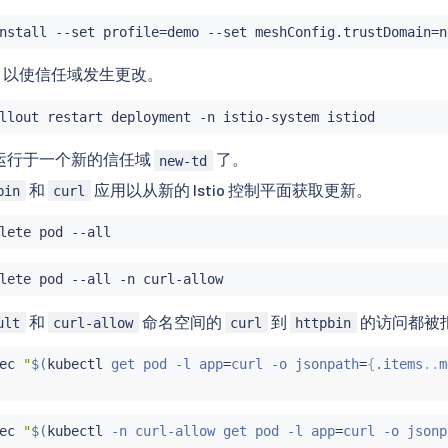
nstall
 --set profile
=
demo --set meshConfig.trustDomain
=
iod 以使信任域发生更改。
现在运行于一个新的信任域
了。
new-td
和
应用以从新的 Istio 控制平面获取更新。
bin
curl
和
命名空间的
到
的访问都被
ult
curl-allow
curl
httpbin
ec
"
$(
kubectl
 get pod -l app
=
curl -o jsonpath
=
{
.items
..
m
ec
"
$(
kubectl
 -n curl-allow get pod -l app
=
curl -o jsonp