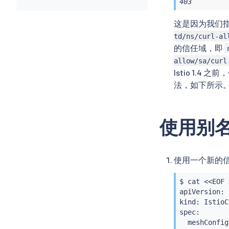
403
这是因为我们
td/ns/curl-al
的信任域，即
allow/sa/curl
Istio 1.
法，如下所示
使用别
使用一个新的信任
$ 
cat
<<
EOF 
apiVersion: 
kind: IstioC
spec:

  meshConfig: