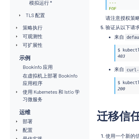
模拟运行 *
---

EOF
TLS 配置
请注意授权策略传
验证从以下请
策略执行
可观测性
来自
defa
可扩展性
$ 
kubect
403
示例
Bookinfo 应用
来自
curl
在虚拟机上部署 Bookinfo
应用程序
$ 
kubect
200
使用 Kubernetes 和 Istio 学
习微服务
运维
迁移信
部署
配置
使用一个新的信任
最佳实践