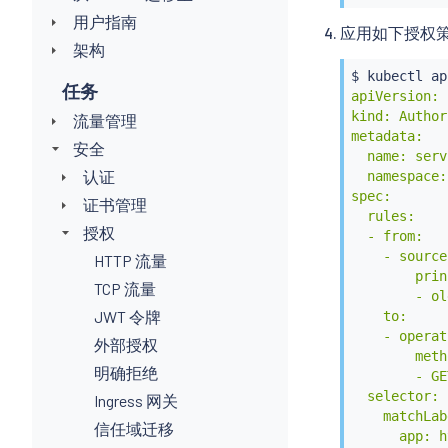
用户指南
应用如下授权
架构
$ 
kubectl
 ap
任务
apiVersion: 
kind: Author
流量管理
metadata:

安全
  name: serv
认证
  namespace:
spec:

证书管理
  rules:

授权
  - from:

    - source:
HTTP 流量
        prin
TCP 流量
        - ol
JWT 令牌
    to:

    - operat
外部授权
        meth
明确拒绝
        - GET
  selector:

Ingress 网关
    matchLab
信任域迁移
      app: h