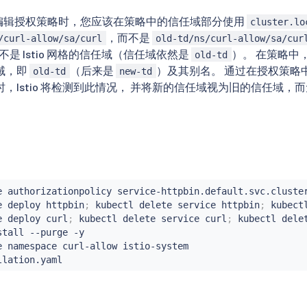
4 起，在编辑授权策略时，您应该在策略中的信任域部分使用
cluster.lo
，而不是
/curl-allow/sa/curl
old-td/ns/curl-allow/sa/cur
不是 Istio 网格的信任域（信任域依然是
）。 在策略中
old-td
域，即
（后来是
）及其别名。 通过在授权策略
old-td
new-td
，Istio 将检测到此情况， 并将新的信任域视为旧的信任域，
e authorizationpolicy service-httpbin.default.svc.cluster
e deploy httpbin
;
kubectl
 delete 
service
 httpbin
;
kubect
e deploy 
curl
;
kubectl
 delete 
service
curl
;
kubectl
 dele
stall --purge -y

e namespace curl-allow istio-system
