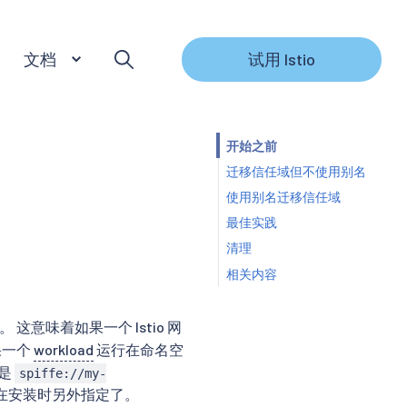
文档
试用 Istio
开始之前
迁移信任域但不使用别名
使用别名迁移信任域
最佳实践
清理
相关内容
。 这意味着如果一个 Istio 网
果一个
workload
运行在命名空
是
spiffe://my-
您在安装时另外指定了。