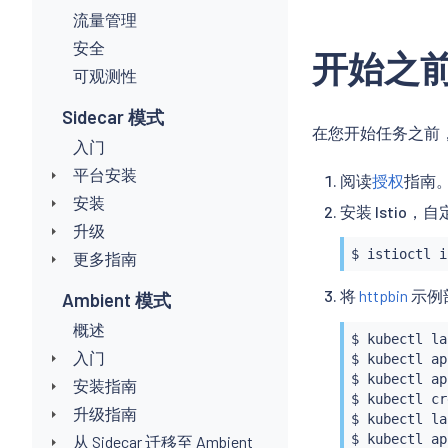
流量管理
安全
开始之
可观测性
Sidecar 模式
在您开始任务之前
入门
平台安装
阅读
授权
指南
安装
安装 Istio
升级
$ 
istioctl
i
更多指南
将
httpbin
示例
Ambient 模式
概述
$ 
kubectl
 la
入门
$ 
kubectl
 ap
$ 
kubectl
 ap
安装指南
$ 
kubectl
 cr
升级指南
$ 
kubectl
 la
$ 
kubectl
 ap
从 Sidecar 迁移至 Ambient