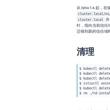
从 Istio 1.
cluster.local/ns
并
cluster.local
针，指向当前信任
迁移到新的信任域时
清理
$ 
kubectl
 delet
$ 
kubectl
 delet
$ 
kubectl
 delet
$ 
istioctl
 unin
$ 
kubectl
 delet
$ 
rm