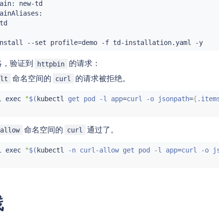
ain: new-td

ainAliases:

d

nstall
 --set profile
=
略，验证到
的请求：
httpbin
命名空间的
的请求被拒绝。
ult
curl
l
exec
"
$(
kubectl
 get pod -l app
=
curl -o jsonpath
=
{
.item
命名空间的
通过了。
-allow
curl
l
exec
"
$(
kubectl
 -n curl-allow get pod -l app
=
curl -o j
践