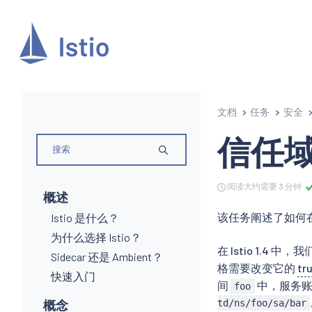
文档
任务
安全
信任
阅读大约需要 3 分钟
概述
该任务阐述了如何
Istio 是什么？
为什么选择 Istio？
在 Istio 1.4 
Sidecar 还是 Ambient？
格需要改变它的
tr
快速入门
间
中，服务
foo
概念
td/ns/foo/sa/bar