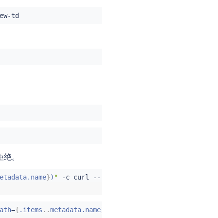
拒绝。
etadata.name
}
)
"
 -c 
curl
 -- 
curl
 http://httpbin.default:8
ath
=
{
.items
..
metadata.name
}
)
"
 -c 
curl
 -n curl-allow -- 
c