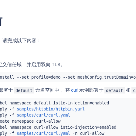
前
，请完成以下内容：
。
，自定义信任域，并启用双向 TLS。
nstall
 --set profile
=
demo --set meshConfig.trustDomain
=
部署于
命名空间中， 将
curl
示例部署于
和
default
default
c
bel namespace default istio-injection
=
enabled

ply -f 
samples/httpbin/httpbin.yaml
ply -f 
samples/curl/curl.yaml
eate namespace curl-allow

bel namespace curl-allow istio-injection
=
enabled

ply -f 
samples/curl/curl.yaml