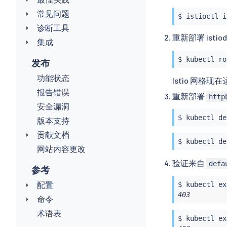
常见问题
$ 
istioctl
i
诊断工具
重新部署 ist
集成
$ 
kubectl
发布
功能状态
Istio 网格
报告错误
重新部署
http
安全漏洞
$ 
kubectl
版本支持
贡献文档
$ 
kubectl
网站内容更改
验证来自
defa
参考
配置
$ 
kubectl
ex
403
命令
术语表
$ 
kubectl
ex