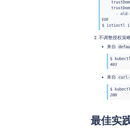
    trustDom
    trustDom
      - old-t
EOF

$ 
istioctl
i
不调整授权策
来自
defa
$ 
kubect
403
来自
curl
$ 
kubect
200
最佳实