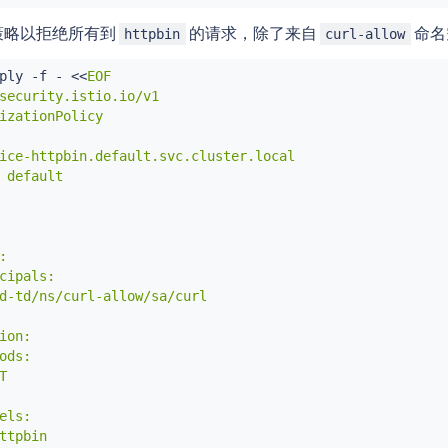
策略以拒绝所有到
的请求，除了来自
命名
httpbin
curl-allow
ply -f - 
<<
EOF

security.istio.io/v1

izationPolicy

ice-httpbin.default.svc.cluster.local

 default



cipals:

d-td/ns/curl-allow/sa/curl

ion:

ods:



els:

ttpbin
