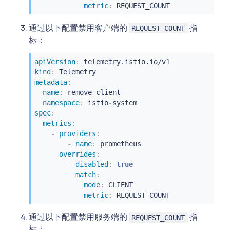
metric
:
 REQUEST_COUNT
通过以下配置禁用客户端的
指
REQUEST_COUNT
标：
apiVersion
:
kind
:
metadata
:
name
:
 remove
-
client

namespace
:
 istio
-
spec
:
metrics
:
-
providers
:
-
name
:
 prometheus

overrides
:
-
disabled
:
true
match
:
mode
:
 CLIENT

metric
:
 REQUEST_COUNT
通过以下配置禁用服务端的
指
REQUEST_COUNT
标：