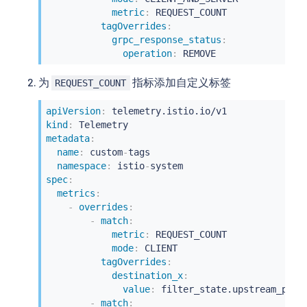
metric
:
 REQUEST_COUNT

tagOverrides
:
grpc_response_status
:
operation
:
 REMOVE
为
指标添加自定义标签
REQUEST_COUNT
apiVersion
:
kind
:
metadata
:
name
:
 custom
-
tags

namespace
:
 istio
-
spec
:
metrics
:
-
overrides
:
-
match
:
metric
:
 REQUEST_COUNT

mode
:
 CLIENT

tagOverrides
:
destination_x
:
value
:
 filter_state.upstream_peer.
-
match
: