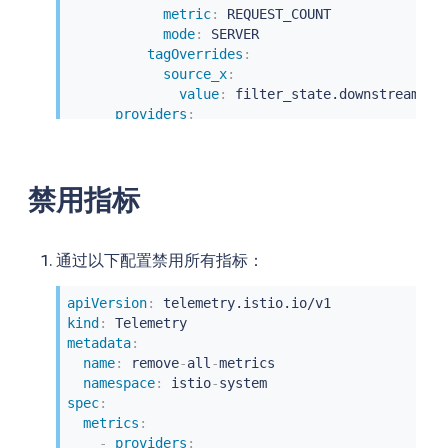
metric
:
 REQUEST_COUNT

mode
:
 SERVER

tagOverrides
:
source_x
:
value
:
 filter_state.downstream_pee
providers
:
-
name
:
 prometheus
禁用指标
通过以下配置禁用所有指标：
apiVersion
:
kind
:
metadata
:
name
:
 remove
-
all
-
metrics

namespace
:
 istio
-
spec
:
metrics
:
-
providers
: