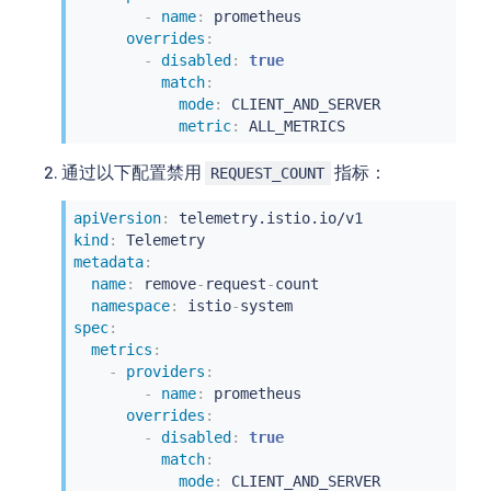
-
name
:
 prometheus

overrides
:
-
disabled
:
true
match
:
mode
:
 CLIENT_AND_SERVER

metric
:
 ALL_METRICS
通过以下配置禁用
指标：
REQUEST_COUNT
apiVersion
:
kind
:
metadata
:
name
:
 remove
-
request
-
count

namespace
:
 istio
-
spec
:
metrics
:
-
providers
:
-
name
:
 prometheus

overrides
:
-
disabled
:
true
match
:
mode
:
 CLIENT_AND_SERVER
