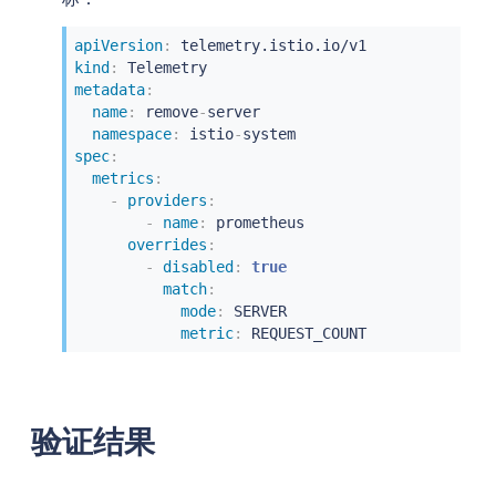
apiVersion
:
kind
:
metadata
:
name
:
 remove
-
server

namespace
:
 istio
-
spec
:
metrics
:
-
providers
:
-
name
:
 prometheus

overrides
:
-
disabled
:
true
match
:
mode
:
 SERVER

metric
:
 REQUEST_COUNT
验证结果