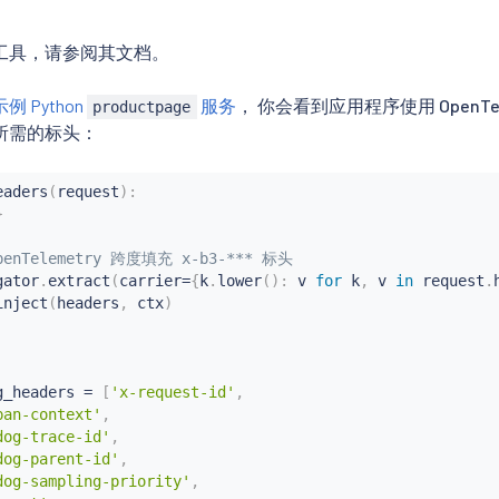
工具，请参阅其文档。
示例 Python
服务
， 你会看到应用程序使用 OpenTele
productpage
所需的标头：
eaders
(
request
)
:
}
enTelemetry 跨度填充 x-b3-*** 标头
gator
.
extract
(
carrier
=
{
k
.
lower
(
)
:
 v 
for
 k
,
 v 
in
 request
.
inject
(
headers
,
 ctx
)
g_headers 
=
[
'x-request-id'
,
pan-context'
,
dog-trace-id'
,
dog-parent-id'
,
dog-sampling-priority'
,