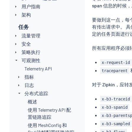
span 信息的时候
用户指南
架构
要做到这一点，每
任务
有传出请求中。 
定的任务页面进行
流量管理
安全
所有应用程序必须
策略执行
可观测性
x-request-id
Telemetry API
traceparent
指标
对于 Zipkin，应转
日志
分布式追踪
x-b3-traceid
概述
x-b3-spanid
使用 Telemetry API 配
x-b3-parents
置链路追踪
x-b3-sampled
使用 MeshConfig 和