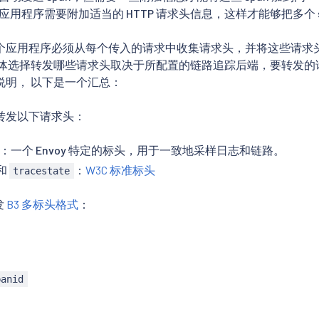
，应用程序需要附加适当的 HTTP 请求头信息，这样才能够把多个 
个应用程序必须从每个传入的请求中收集请求头，并将这些请求
具体选择转发哪些请求头取决于所配置的链路追踪后端，要转发的
说明， 以下是一个汇总：
转发以下请求头：
：一个 Envoy 特定的标头，用于一致地采样日志和链路。
和
：
W3C 标准标头
tracestate
发
B3 多标头格式
：
panid