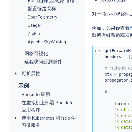
Pod 注解配置链路追踪
x-b3-flags
配置链路采样
对于商业可观察性
OpenTelemetry
Jaeger
例如，如果你查看
Zipkin
取所有链路追踪器
Apache SkyWalking
def
getForwardH
网格可视化
    headers 
=
{
远程访问遥测插件
# 可以使用 Op
可扩展性
    ctx 
=
 propa
    propagator
.
示例
# ...
Bookinfo 应用
在虚拟机上部署 Bookinfo
        incomin
应用程序
'x-ot-s
'x-data
使用 Kubernetes 和 Istio 学
'x-data
习微服务
'x-data