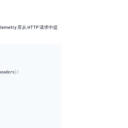
metry 库从 HTTP 请求中提
headers
}
)