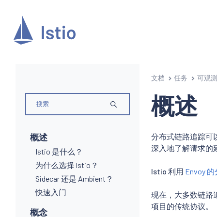
文档
任务
可观
概述
概述
分布式链路追踪可以
深入地了解请求的
Istio 是什么？
为什么选择 Istio？
Istio 利用
Envoy
Sidecar 还是 Ambient？
快速入门
现在，大多数链路
项目的传统协议。
概念