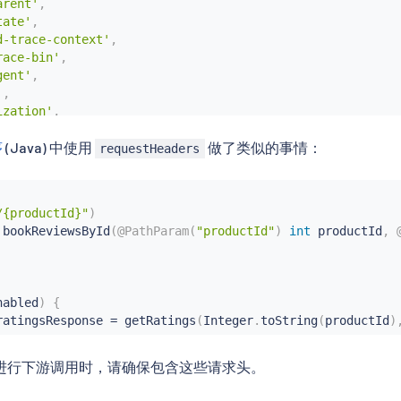
arent'
,
tate'
,
d-trace-context'
,
race-bin'
,
gent'
,
'
,
ization'
,
序
(Java) 中使用
做了类似的事情：
requestHeaders
/{productId}"
)
 incoming_headers
:
 
bookReviewsById
(
@PathParam
(
"productId"
)
int
 productId
,
equest
.
headers
.
get
(
ihdr
)
is
not
None
:
ders
[
ihdr
]
=
 val

nabled
)
{
ers
ratingsResponse 
=
getRatings
(
Integer
.
toString
(
productId
)
进行下游调用时，请确保包含这些请求头。