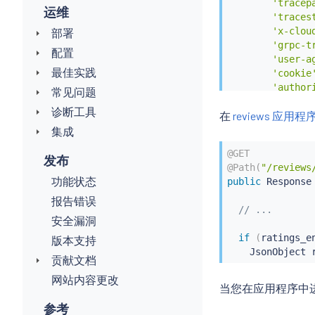
'tracep
运维
'traces
'x-clou
部署
'grpc-t
配置
'user-a
最佳实践
'cookie
'author
常见问题
'jwt'
,
诊断工具
在
reviews 应用程
]
集成
# ...
@GET
发布
@Path
(
"/reviews
for
 ihdr 
in
功能状态
public
 Response
        val 
=
 r
报告错误
if
 val 
// ...
            hea
安全漏洞
if
(
ratings_e
版本支持
return
 head
    JsonObject 
贡献文档
网站内容更改
当您在应用程序中
参考