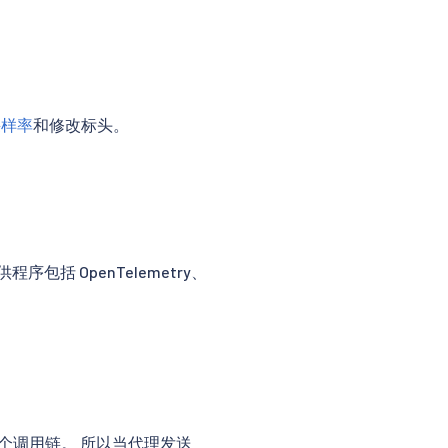
采样率
和修改标头。
括 OpenTelemetry、
同一个调用链。 所以当代理发送