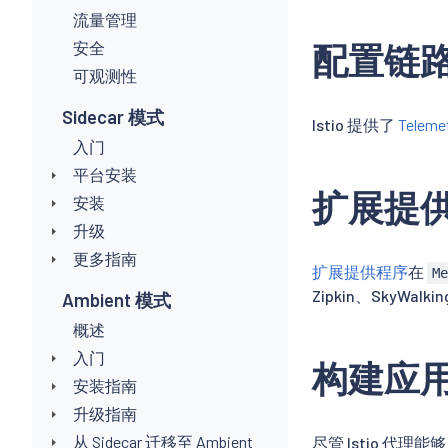
流量管理
安全
配置链
可观测性
Sidecar 模式
Istio 提供了
Teleme
入门
平台安装
扩展提
安装
升级
更多指南
扩展提供程序
在
M
Zipkin、SkyWalki
Ambient 模式
概述
入门
构建应
安装指南
升级指南
从 Sidecar 迁移至 Ambient
尽管 Istio 代