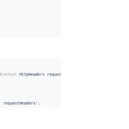
@Context
 HttpHeaders requestHeaders
)
{
,
 requestHeaders
)
;