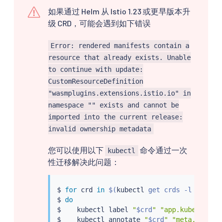
如果通过 Helm 从 Istio 1.23 或更早版本升
级 CRD，可能会遇到如下错误
Error: rendered manifests contain a
resource that already exists. Unable
to continue with update:
CustomResourceDefinition
"wasmplugins.extensions.istio.io" in
namespace "" exists and cannot be
imported into the current release:
invalid ownership metadata
您可以使用以下
命令通过一次
kubectl
性迁移解决此问题：
$ 
for
 crd 
in
$(
kubectl
 get crds -l chart
=
$ 
do
$    
kubectl
 label 
"
$crd
"
"app.kubernetes
$    
kubectl
 annotate 
"
$crd
"
"meta.helm.s