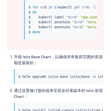
$ 
for
 crd 
in
$(
kubectl
 get crds -l chart
=
$ 
do
$    
kubectl
 label 
"
$crd
"
"app.kubernetes
$    
kubectl
 annotate 
"
$crd
"
"meta.helm.s
$    
kubectl
 annotate 
"
$crd
"
"meta.helm.s
$ 
done
升级 Istio Base Chart，以确保所有集群范围的资源
都是最新的：
$ 
helm
通过设置修订版的值来安装金丝雀版本的 Istio 发现
Chart：
$ 
helm
install
 istiod-canary istio/istiod \
