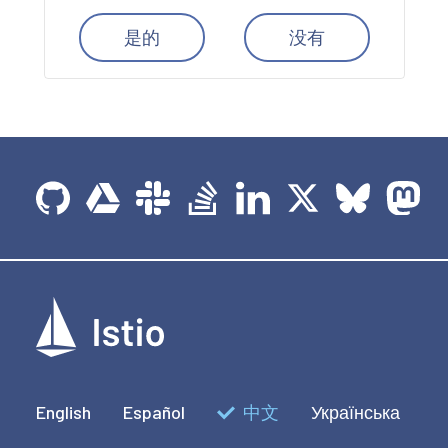
是的
没有
English
Español
中文
Українська