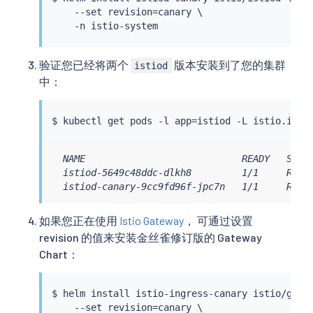
    --set revision
=
canary \

验证您已经将两个
版本安装到了您的集群
istiod
中：
$ 
kubectl
 get pods -l app
=
  NAME                            READY   STATU
  istiod-5649c48ddc-dlkh8         1/1     Runni
  istiod-canary-9cc9fd96f-jpc7n   1/1     Runn
如果您正在使用
Istio Gateway
， 可通过设置
revision 的值来安装金丝雀修订版的 Gateway
Chart：
$ 
helm
install
 istio-ingress-canary istio/gatew
    --set revision
=
canary \
