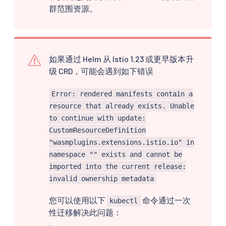
群范围资源。
如果通过 Helm 从 Istio 1.23 或更早版本升
级 CRD，可能会遇到如下错误
Error: rendered manifests contain a
resource that already exists. Unable
to continue with update:
CustomResourceDefinition
"wasmplugins.extensions.istio.io" in
namespace "" exists and cannot be
imported into the current release:
invalid ownership metadata
您可以使用以下
命令通过一次
kubectl
性迁移解决此问题：