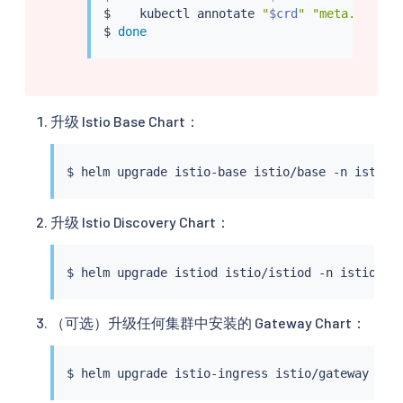
$    
kubectl
 annotate 
"
$crd
"
"meta.helm.s
$ 
done
升级 Istio Base Chart：
$ 
helm
升级 Istio Discovery Chart：
$ 
helm
（可选）升级任何集群中安装的 Gateway Chart：
$ 
helm