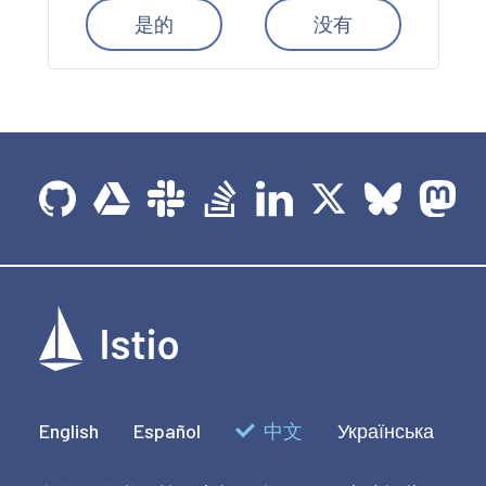
是的
没有
English
Español
中文
Українська