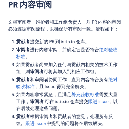
PR 内容审阅
文档审阅者、维护者和工作组负责人，对 PR 内容的审阅
必须遵循审阅流程，以确保所有审阅一致。流程如下：
贡献者
提交新的 PR 到 istio.io 仓库。
审阅者
进行内容审阅，并确定它是否符合
绝对验收
标准
。
如果贡献者尚未加入任何与贡献内相关的技术工作
组，则
审阅者
可将其加入到相应工作组。
贡献者
和
审阅者
协同工作，直到内容符合所有
绝对
验收标准
，且 Issue 得到完全解决。
如果内容非常紧急，且满足
补充验收标准
需要大量
工作，
审阅者
可在 istio.io 仓库提交
跟进 Issue
，以
在后续处理这些问题。
贡献者
根据审阅者和贡献者的意见，处理所有反
馈。
跟进 Issue
中提到的问题将在后续解决。