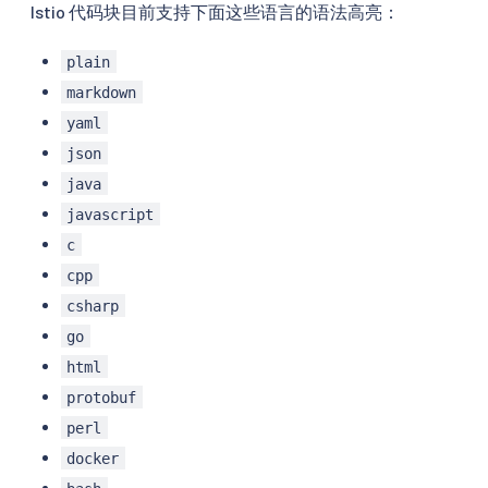
Istio 代码块目前支持下面这些语言的语法高亮：
plain
markdown
yaml
json
java
javascript
c
cpp
csharp
go
html
protobuf
perl
docker