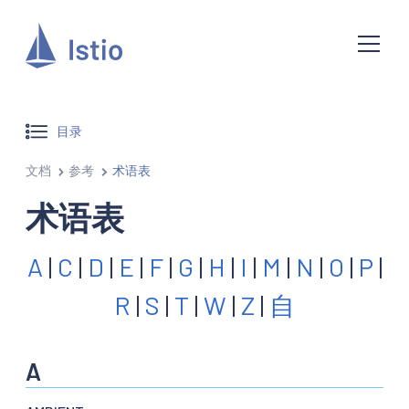
目录
文档
参考
术语表
术语表
A
|
C
|
D
|
E
|
F
|
G
|
H
|
I
|
M
|
N
|
O
|
P
|
R
|
S
|
T
|
W
|
Z
|
自
A