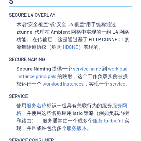
S
SECURE L4 OVERLAY
术语“安全覆盖”或“安全 L4 覆盖”用于统称通过
ztunnel 代理在 Ambient 网格中实现的一组 L4 网络
功能。 在传输层，这是通过基于 HTTP CONNECT 的
流量隧道协议（称为
HBONE
）实现的。
SECURE NAMING
Secure Naming 提供一个
service name
到
workload
instance principals
的映射，这个工作负载实例被授
权运行一个
workload instances
，实现一个
service
。
SERVICE
使用
服务名称
标识一组具有关联行为的服务
服务网
格
，并使用这些名称应用 Istio 策略（例如负载均衡
和路由）。 服务通常由一个或多个
服务 Endpoint
实
现，并且或许包含多个
服务版本
。
SERVICE CONSUMER