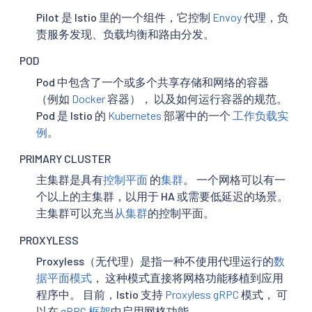
Pilot 是 Istio 里的一个组件，它控制
Envoy
代理，负
责服务发现、负载均衡和路由分发。
POD
Pod 中包含了一个或多个共享存储和网络的容器
（例如
Docker
容器）， 以及如何运行容器的规范。
Pod 是 Istio 的
Kubernetes
部署中的一个
工作负载实
例
。
PRIMARY CLUSTER
主集群是具有
控制平面
的
集群
。 一个网格可以有一
个以上的主集群，以用于 HA 或需要低延迟的场景。
主集群可以充当
从集群
的控制平面。
PROXYLESS
Proxyless（无代理）是指一种不使用代理运行的
数
据平面模式
， 这种模式直接将网格功能移植到应用
程序中。 目前，Istio 支持
Proxyless gRPC
模式， 可
以在
gRPC 框架
中启用网格功能。