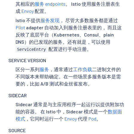
其相应的
服务 endpoints
。 Istio 使用服务注册表生
成
Envoy
配置。
Istio 不提供
服务发现
， 尽管大多数服务都是通过
Pilot
adapter 自动加入到服务注册表里的， 而且这
反映了底层平台（Kubernetes、Consul、plain
DNS）的已发现的服务。还有就是，可以使用
配置进行手动注册。
ServiceEntry
SERVICE VERSION
区分一系列
服务
，通常通过
工作负载
二进制文件的
不同版本来帮助确定。在一些场景多服务版本是需
要的，比如 A/B 测试和金丝雀发布。
SIDECAR
Sidecar 通常是与主应用程序一起运行以提供附加功
能的容器。 在 Istio 中，Sidecar 模式是一个
数据面
模式
，它同时运行一个
Envoy
代理
Pod
。
SOURCE