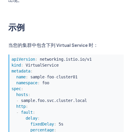
示例
当您的集群中包含下列 Virtual Service 时：
apiVersion
:
kind
:
metadata
:
name
:
 sample
-
foo
-
cluster01

namespace
:
spec
:
hosts
:
-
 sample.foo.svc.cluster.local

http
:
-
fault
:
delay
:
fixedDelay
:
 5s

percentage
: