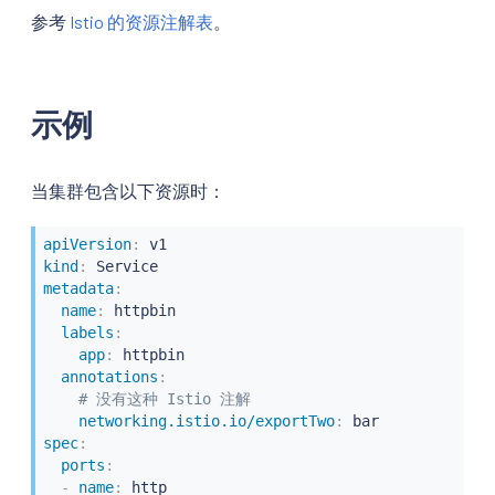
参考
Istio 的资源注解表
。
示例
当集群包含以下资源时：
apiVersion
:
kind
:
metadata
:
name
:
 httpbin

labels
:
app
:
 httpbin

annotations
:
# 没有这种 Istio 注解
networking.istio.io/exportTwo
:
spec
:
ports
:
-
name
:
 http
