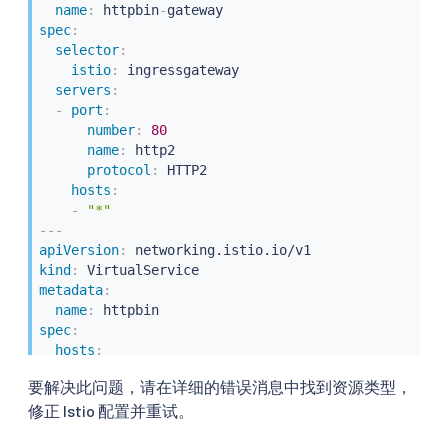
name
:
 httpbin
-
spec
:
selector
:
istio
:
 ingressgateway

servers
:
-
port
:
number
:
80
name
:
 http2

protocol
:
 HTTP2

hosts
:
-
"*"
---
apiVersion
:
kind
:
metadata
:
name
:
spec
:
hosts
:
-
"*"
要解决此问题，请在详细的错误消息中找到资源类型，
gateways
:
修正 Istio 配置并重试。
-
 httpbin
-
gateway
-
bogus 
# 应该是 "httpbin-gateway
http
: