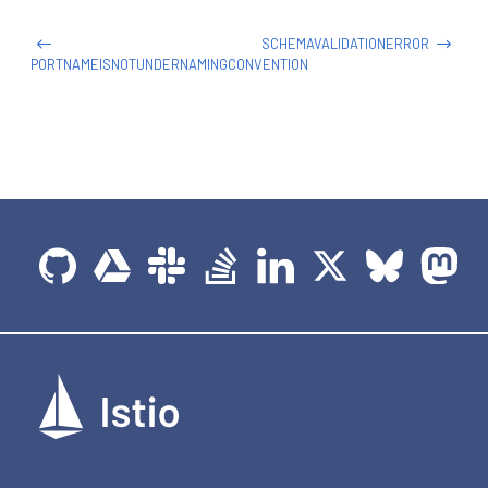
-
route
:
-
destination
:
SCHEMAVALIDATIONERROR
host
:
 httpbin
-
gateway
PORTNAMEISNOTUNDERNAMINGCONVENTION