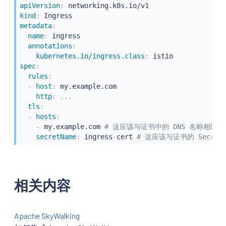
apiVersion
:
kind
:
metadata
:
name
:
 ingress

annotations
:
kubernetes.io/ingress.class
:
spec
:
rules
:
-
host
:
 my.example.com

http
:
...
tls
:
-
hosts
:
-
 my.example.com 
# 这应该与证书中的 DNS 名称相匹配
secretName
:
 ingress
-
cert 
# 这应该与证书的 Secre
相关内容
Apache SkyWalking