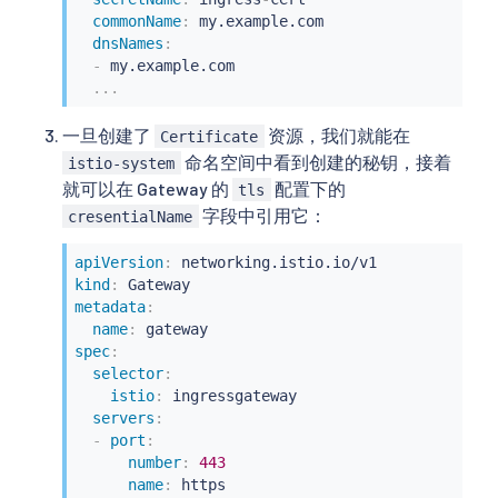
commonName
:
 my.example.com

dnsNames
:
-
 my.example.com

...
一旦创建了
资源，我们就能在
Certificate
命名空间中看到创建的秘钥，接着
istio-system
就可以在 Gateway 的
配置下的
tls
字段中引用它：
cresentialName
apiVersion
:
kind
:
metadata
:
name
:
spec
:
selector
:
istio
:
 ingressgateway

servers
:
-
port
:
number
:
443
name
:
 https
