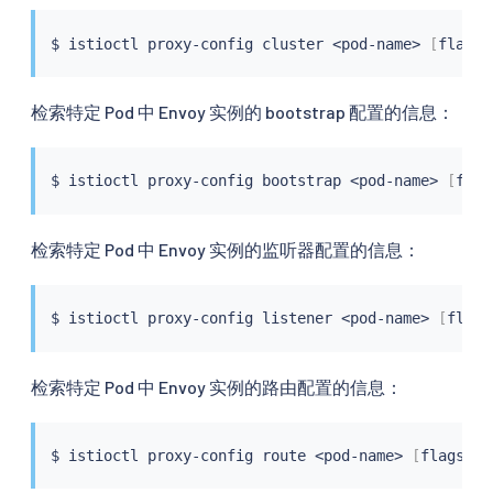
$ 
istioctl
 proxy-config cluster 
<
pod-name
>
[
flags
]
检索特定 Pod 中 Envoy 实例的 bootstrap 配置的信息：
$ 
istioctl
 proxy-config bootstrap 
<
pod-name
>
[
flag
检索特定 Pod 中 Envoy 实例的监听器配置的信息：
$ 
istioctl
 proxy-config listener 
<
pod-name
>
[
flags
检索特定 Pod 中 Envoy 实例的路由配置的信息：
$ 
istioctl
 proxy-config route 
<
pod-name
>
[
flags
]