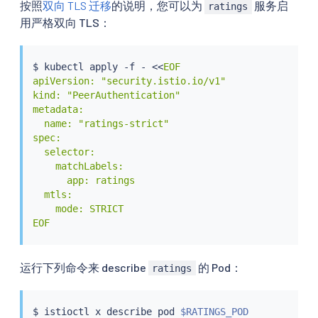
按照
双向 TLS 迁移
的说明，您可以为
服务启
ratings
用严格双向 TLS：
$ 
kubectl
 apply -f - 
<<
EOF

apiVersion: "security.istio.io/v1"

kind: "PeerAuthentication"

metadata:

  name: "ratings-strict"

spec:

  selector:

    matchLabels:

      app: ratings

  mtls:

    mode: STRICT

EOF
运行下列命令来 describe
的 Pod：
ratings
$ 
istioctl
 x describe pod 
$RATINGS_POD