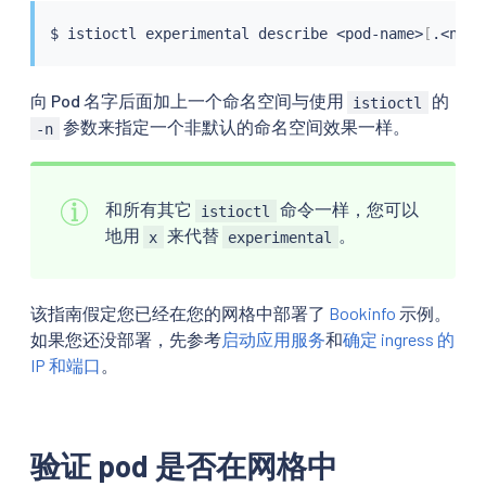
$ 
istioctl
 experimental describe 
<
pod-name
>
[
.
<
name
向 Pod 名字后面加上一个命名空间与使用
的
istioctl
参数来指定一个非默认的命名空间效果一样。
-n
和所有其它
命令一样，您可以
istioctl
地用
来代替
。
x
experimental
该指南假定您已经在您的网格中部署了
Bookinfo
示例。
如果您还没部署，先参考
启动应用服务
和
确定 ingress 的
IP 和端口
。
验证 pod 是否在网格中