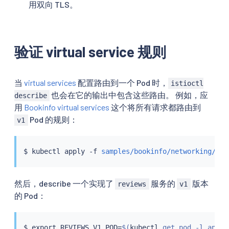
用双向 TLS。
验证 virtual service 规则
当
virtual services
配置路由到一个 Pod 时，
istioctl
也会在它的输出中包含这些路由。 例如，应
describe
用
Bookinfo virtual services
这个将所有请求都路由到
Pod 的规则：
v1
$ 
kubectl
 apply -f 
samples/bookinfo/networking/vir
然后，describe 一个实现了
服务的
版本
reviews
v1
的 Pod：
$ 
export
 REVIEWS_V1_POD
=
$(
kubectl
 get pod -l app
=
r