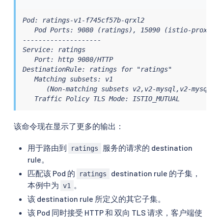
Pod: ratings-v1-f745cf57b-qrxl2

   Pod Ports: 9080 (ratings), 15090 (istio-proxy)

--------------------

Service: ratings

   Port: http 9080/HTTP

DestinationRule: ratings for "ratings"

   Matching subsets: v1

      (Non-matching subsets v2,v2-mysql,v2-mysql-vm
   Traffic Policy TLS Mode: ISTIO_MUTUAL
该命令现在显示了更多的输出：
用于路由到
服务的请求的 destination
ratings
rule。
匹配该 Pod 的
destination rule 的子集，
ratings
本例中为
。
v1
该 destination rule 所定义的其它子集。
该 Pod 同时接受 HTTP 和 双向 TLS 请求，客户端使