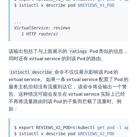
$ 
istioctl
 x describe pod 
$REVIEWS_V1_POD
...

VirtualService: reviews

   1 HTTP route(s)
该输出包括了与上面展示的
Pod 类似的信息，
ratings
同时还有 virtual service 的到该 Pod 的路由。
命令不仅仅展示影响该 Pod 的
istioctl describe
virtual service。 如果一条 virtual service 配置了 Pod 的
服务主机但却没有流量到达它， 该命令将会输出一个警
告。这种情况可能会发生在 virtual service 实际上已经
不再将流量路由到该 Pod 的子集而拦截了流量时。例
如：
$ 
export
 REVIEWS_V2_POD
=
$(
kubectl
 get pod -l app
=
r
$ 
istioctl
 x describe pod 
$REVIEWS_V2_POD