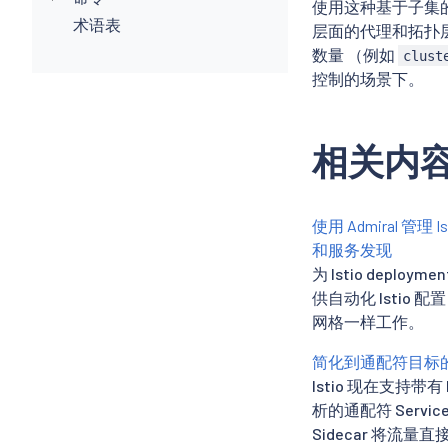
使用这种基于子集
host
:
 m
术语表
subset
:
层面的代理和拓扑层
数量 （例如
clust
控制的场景下。
相关内
使用 Admiral 管理
和服务发现
为 Istio deploym
供自动化 Istio 
网格一样工作。
简化到通配符目标
Istio 现在支持带有 
析的通配符 Servic
Sidecar 将流