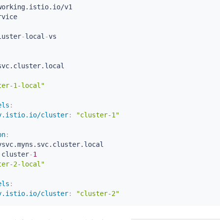
luster
-
local
-
vc.cluster.local

ter-1-local"
els
:
y.istio.io/cluster
:
"cluster-1"
on
:
ysvc.myns.svc.cluster.local

 cluster
-
1
ter-2-local"
els
:
y.istio.io/cluster
:
"cluster-2"
on
: