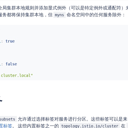
全局集群本地规则并添加显式例外（可以是特定例外或通配符）来
服务都将保持集群本地，但
命名空间中的任何服务除外：
myns
:
l
:
true
l
:
false
.cluster.local"
务
允许通过选择标签对服务进行分区。这些标签可以是来自 Kuber
subsets
置标签
。 这些内置标签之一的
在
topology.istio.io/cluster