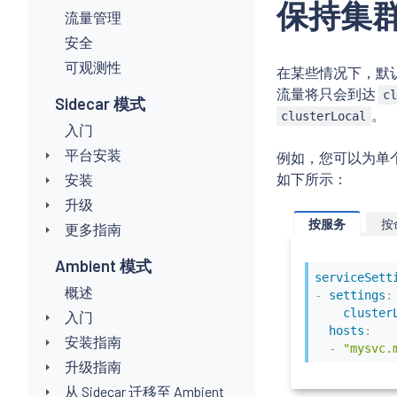
保持集
流量管理
安全
可观测性
在某些情况下，默认的
流量将只会到达
c
Sidecar 模式
。
clusterLocal
入门
平台安装
例如，您可以为单个服
如下所示：
安装
升级
按服务
按
更多指南
Ambient 模式
serviceSett
概述
-
settings
:
cluster
入门
hosts
:
安装指南
-
"mysvc.
升级指南
从 Sidecar 迁移至 Ambient