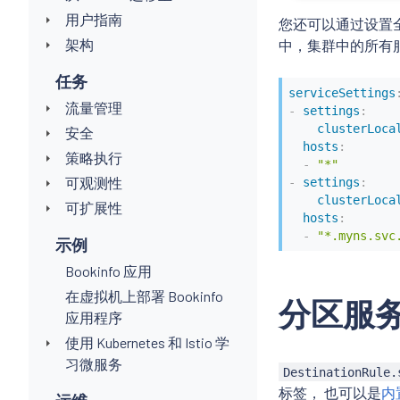
用户指南
您还可以通过设置
架构
中，集群中的所有
任务
serviceSettings
流量管理
-
settings
:
clusterLoca
安全
hosts
:
策略执行
-
"*"
可观测性
-
settings
:
clusterLoca
可扩展性
hosts
:
-
"*.myns.svc
示例
Bookinfo 应用
在虚拟机上部署 Bookinfo
分区服
应用程序
使用 Kubernetes 和 Istio 学
习微服务
DestinationRule.
标签， 也可以是
内