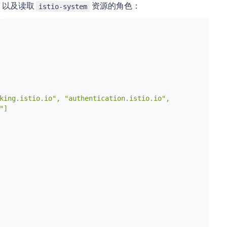
，以及读取
资源的角色：
istio-system
king.istio.io", "authentication.istio.io",

]
