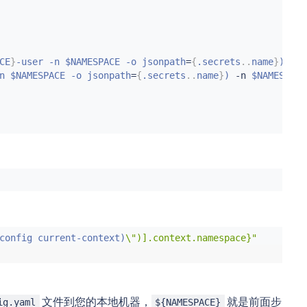
CE
}
-user -n $NAMESPACE -o jsonpath
=
{
.secrets
..
name
}
)
 -n 
n $NAMESPACE -o jsonpath
=
{
.secrets
..
name
}
)
 -n 
$NAMESPACE
config current-context
)
\")].context.namespace}"
文件到您的本地机器，
就是前面步
ig.yaml
${NAMESPACE}