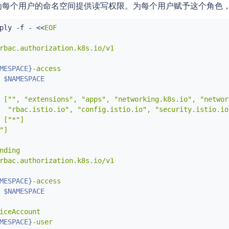
为每个用户的命名空间提供读写权限。为每个用户赋予这个角色
  number: 20001

ply -f - 
<<
EOF

rbac.authorization.k8s.io/v1

MESPACE}
-access

 
$NAMESPACE
 ["", "extensions", "apps", "networking.k8s.io", "networ
  "rbac.istio.io", "config.istio.io", "security.istio.io"
 ["*"]

]

nding

rbac.authorization.k8s.io/v1

MESPACE}
-access

 
$NAMESPACE
iceAccount

MESPACE}
-user
