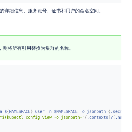
了集群的详细信息、服务账号、证书和用户的命名空间。
同，则将所有引用替换为集群的名称。
a $
{
NAMESPACE
}
-user -n $NAMESPACE -o jsonpath
=
{
.secrets
.
"$(kubectl config view -o jsonpath="
{
.contexts
[
?
(
.name
==