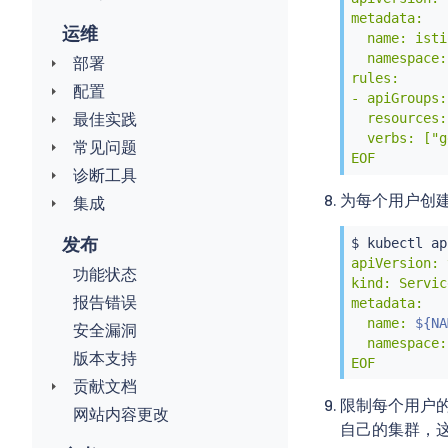
          se
metadata:

            
运维
  name: isti
            
  namespace:
部署
            
rules:

  - host: my
配置
- apiGroups:
    http:

最佳实践
  resources:
      paths:

  verbs: ["g
常见问题
      - path
EOF
        path
诊断工具
        back
为每个用户创
集成
          se
            
发布
$ 
kubectl
 ap
            
apiVersion: v
            
功能状态
kind: Servic
  - host: my
报告错误
metadata:

    http:

  name: 
${NA
      paths:

安全漏洞
  namespace:
      - path
版本支持
EOF
        path
贡献文档
        back
限制每个用户
          se
网站内容更改
            
自己的集群，
            