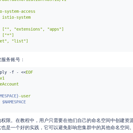
rvice:

name: tracing

o-system-access

port:

 istio-system

  number: 9411

-istio-logs-database.io

 ["", "extensions", "apps"]

 ["*"]

et", "list"]

: /

Type: Prefix

end:

建服务账号：
rvice:

name: prometheus

ply -f - 
<<
EOF

port:

1

  number: 9090

eAccount

-kiali.io

MESPACE}
-user

 
$NAMESPACE
: /

Type: Prefix

end:

的权限。在教程中，用户只需要在他们自己的命名空间中创建资
rvice:

name: kiali

这也是一个好的实践，它可以避免影响您集群中的其他命名空间
port:
