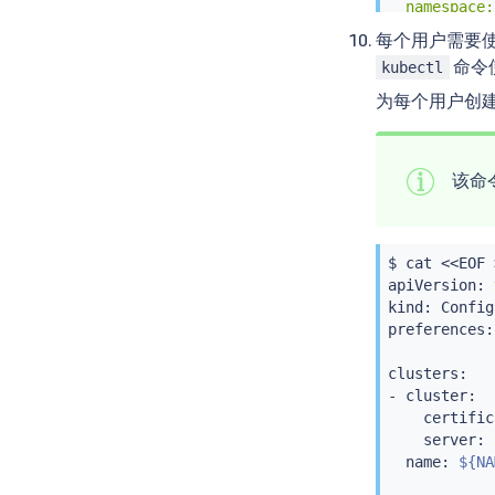
  namespace:
roleRef:

每个用户需要使
  apiGroup: 
命令
kubectl
  kind: Role

  name: 
${NA
为每个用户创建 K
---

kind: RoleBi
apiVersion: 
该命
metadata:

  name: 
${NA
  namespace:
subjects:

$ 
cat
<<
EOF 
- kind: Serv
apiVersion: v
  name: 
${NA
kind: Config

  namespace:
preferences:
roleRef:

  apiGroup: 
clusters:

  kind: Role

- cluster:

  name: isti
    certific
EOF
    server: 
  name: 
${NA