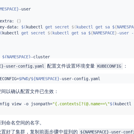
MESPACE}
-user

extra: 
{
}
ey-data: 
$(
kubectl
 get secret 
$(
kubectl get sa $
{
NAMESPA
(
kubectl
 get secret 
$(
kubectl get sa $
{
NAMESPACE
}
-user -
 
${NAMESPACE}
-cluster

e: 
${NAMESPACE}
配置文件设置环境变量
：
E}-user-config.yaml
KUBECONFIG
NAMESPACE}
-user

MESPACE}
ECONFIG
=
$PWD
/
${NAMESPACE}
ext: 
${NAMESPACE}
空间以确认配置文件已生效：
nfig view -o jsonpath
=
"{.contexts[?(@.name==\"
$(
kubectl
 
看到命名空间的名字。
设置好了集群，复制前面步骤中提到的
${NAMESPACE}-user-conf