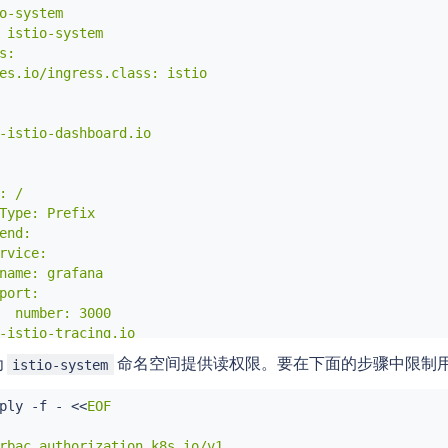
o-system

 istio-system

:

es.io/ingress.class: istio

-istio-dashboard.io

: /

Type: Prefix

end:

rvice:

name: grafana

port:

  number: 3000

-istio-tracing.io

为
命名空间提供读权限。要在下面的步骤中限制
istio-system
: /

ply -f - 
<<
EOF

Type: Prefix

end:

rbac.authorization.k8s.io/v1
