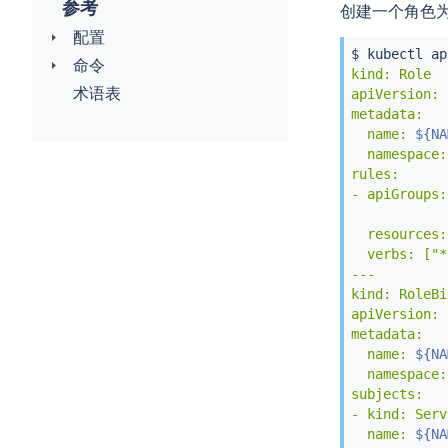
参考
创建一个角色
            
配置
EOF
$ 
kubectl
 ap
命令
kind: Role

术语表
apiVersion: 
metadata:

  name: 
${NA
  namespace:
rules:

- apiGroups:
            
  resources:
  verbs: ["*"
---

kind: RoleBi
apiVersion: 
metadata:

  name: 
${NA
  namespace:
subjects:

- kind: Serv
  name: 
${NA