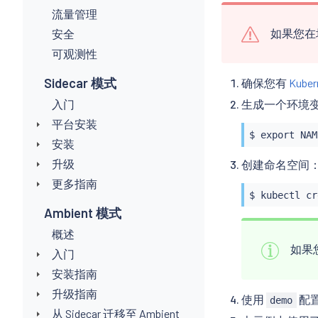
流量管理
如果您在
安全
可观测性
Sidecar 模式
确保您有
Kube
入门
生成一个环境
平台安装
$ 
export
 NAM
安装
升级
创建命名空间
更多指南
$ 
kubectl
 cr
Ambient 模式
概述
如果
入门
安装指南
升级指南
使用
配
demo
从 Sidecar 迁移至 Ambient