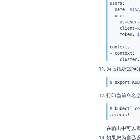
users:

- name: 
${NA
  user:

    as-user-
    client-k
    token: 
$
contexts:

- context:

    cluster:
    namespac
为
${NAMESPAC
    user: 
${
  name: 
${NA
$ 
export
 KUB
current-cont
打印当前命名
$ 
kubectl
 co
tutorial
在输出中可以
如果您为自己