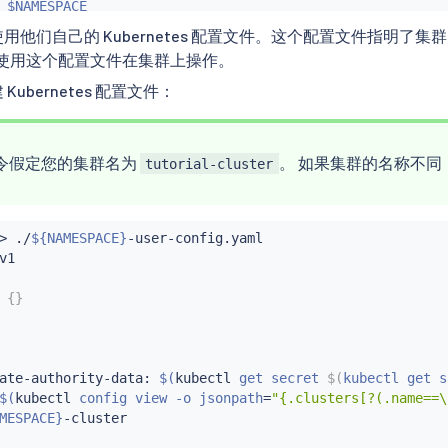
 
$NAMESPACE
用他们自己的 Kubernetes 配置文件。这个配置文件指明
rbac.authorization.k8s.io

使用这个配置文件在集群上操作。
MESPACE}
-access

ubernetes 配置文件：
nding

rbac.authorization.k8s.io/v1

令假定您的集群名为
。 如果集群的名称不
tutorial-cluster
MESPACE}
-istio-system-access

 istio-system

>
 ./
${NAMESPACE}
-user-config.yaml

iceAccount

1

MESPACE}
-user

 
$NAMESPACE
 
{
}
rbac.authorization.k8s.io

o-system-access

ate-authority-data: 
$(
kubectl
 get secret 
$(
kubectl get s
$(
kubectl
 config view -o jsonpath
=
"{.clusters[?(.name==\
MESPACE}
-cluster
