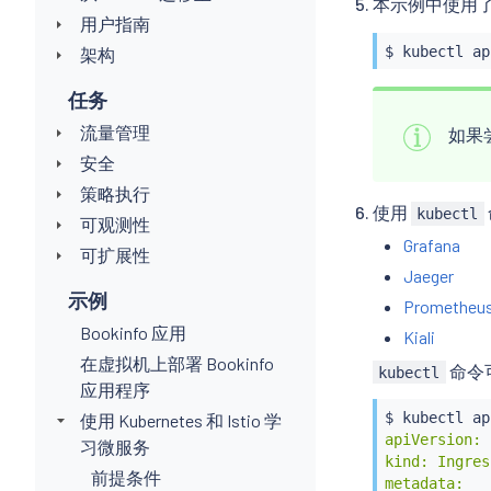
本示例中使用
用户指南
$ 
kubectl
 ap
架构
任务
流量管理
如果
安全
策略执行
使用
kubectl
可观测性
Grafana
可扩展性
Jaeger
示例
Prometheu
Bookinfo 应用
Kiali
在虚拟机上部署 Bookinfo
命令可
kubectl
应用程序
$ 
kubectl
 ap
使用 Kubernetes 和 Istio 学
apiVersion: 
习微服务
kind: Ingress
前提条件
metadata:
