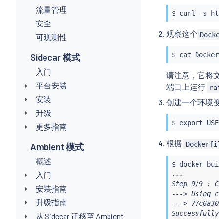
流量管理
$ 
curl
安全
观察这个
Dock
可观测性
$ 
cat
Sidecar 模式
入门
请注意，它将
平台安装
端口上运行
ra
安装
创建一个环境变量
升级
$ 
export
 USE
更多指南
根据
Dockerfi
Ambient 模式
概述
$ 
docker
 bui
入门
...

Step 9/9 : C
安装指南
---> Using c
升级指南
---> 77c6a30
Successfully
从 Sidecar 迁移至 Ambient