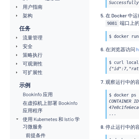
Successfully
用户指南
架构
在 Docker 中
端口上
9081
任务
$ 
docker
 run
流量管理
安全
在浏览器访问
h
策略执行
$ 
curl
可观测性
{"id":7,"rat
可扩展性
观察运行中的
示例
Bookinfo 应用
$ 
docker
ps
CONTAINER ID
在虚拟机上部署 Bookinfo
47e8c1fe6eca
应用程序
...
使用 Kubernetes 和 Istio 学
习微服务
停止运行中的
前提条件