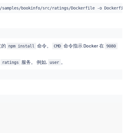
过的
命令。
命令指示 Docker 在
npm install
CMD
9080
行
服务。 例如,
。
ratings
user