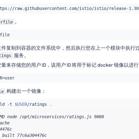
。
erfile
文件复制到容器的文件系统中，然后执行您在上一个模块中执行
服务。
tings
来存储您的用户 ID，该用户 ID 将用于标记 docker 镜像以进
R
=
构建出一个镜像：
le
ld -t 
$USER
/ratings 
.
MD node /opt/microservices/ratings.js 9080

ache

4476c

 built 77c6a304476c
