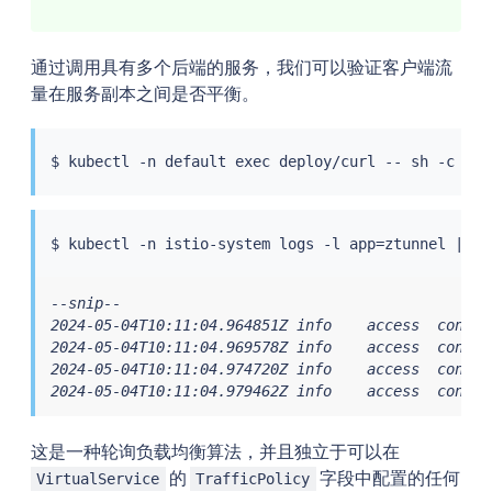
通过调用具有多个后端的服务，我们可以验证客户端流
量在服务副本之间是否平衡。
$ 
kubectl
 -n default 
exec
 deploy/curl -- sh -c 
'fo
$ 
kubectl
 -n istio-system logs -l app
=
ztunnel 
|
gr
--snip--

2024-05-04T10:11:04.964851Z info    access  connec
2024-05-04T10:11:04.969578Z info    access  connec
2024-05-04T10:11:04.974720Z info    access  connec
2024-05-04T10:11:04.979462Z info    access  connec
这是一种轮询负载均衡算法，并且独立于可以在
的
字段中配置的任何
VirtualService
TrafficPolicy