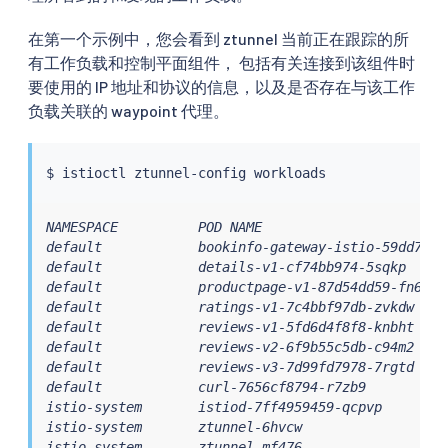
在第一个示例中，您会看到 ztunnel 当前正在跟踪的所
有工作负载和控制平面组件， 包括有关连接到该组件时
要使用的 IP 地址和协议的信息，以及是否存在与该工作
负载关联的 waypoint 代理。
$ 
istioctl
NAMESPACE          POD NAME                       
default            bookinfo-gateway-istio-59dd7c96
default            details-v1-cf74bb974-5sqkp     
default            productpage-v1-87d54dd59-fn6vw 
default            ratings-v1-7c4bbf97db-zvkdw    
default            reviews-v1-5fd6d4f8f8-knbht    
default            reviews-v2-6f9b55c5db-c94m2    
default            reviews-v3-7d99fd7978-7rgtd    
default            curl-7656cf8794-r7zb9          
istio-system       istiod-7ff4959459-qcpvp        
istio-system       ztunnel-6hvcw                  
istio-system       ztunnel-mf476                  