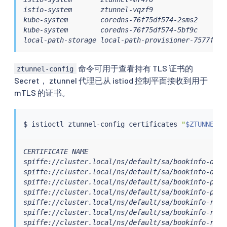
istio-system       ztunnel-vqzf9                  
kube-system        coredns-76f75df574-2sms2       
kube-system        coredns-76f75df574-5bf9c       
local-path-storage local-path-provisioner-7577fdbb
命令可用于查看持有 TLS 证书的
ztunnel-config
Secret， ztunnel 代理已从 istiod 控制平面接收到用于
mTLS 的证书。
$ 
istioctl
 ztunnel-config certificates 
"
$ZTUNNEL
"
CERTIFICATE NAME                                  
spiffe://cluster.local/ns/default/sa/bookinfo-deta
spiffe://cluster.local/ns/default/sa/bookinfo-deta
spiffe://cluster.local/ns/default/sa/bookinfo-prod
spiffe://cluster.local/ns/default/sa/bookinfo-prod
spiffe://cluster.local/ns/default/sa/bookinfo-rati
spiffe://cluster.local/ns/default/sa/bookinfo-rati
spiffe://cluster.local/ns/default/sa/bookinfo-revi