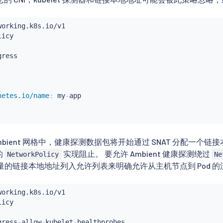
:
netes.io/name
:
 my
-
app

 Ambient 网格中，健康探测数据包将开始通过 SNAT 分配一个
的
实现阻止。 要允许 Ambient 健康探测绕过
NetworkPolicy
Ne
于此流量的链接本地地址列入允许列表来明确允许从主机节点到 Pod 
gress
-
allow
-
kubelet
-