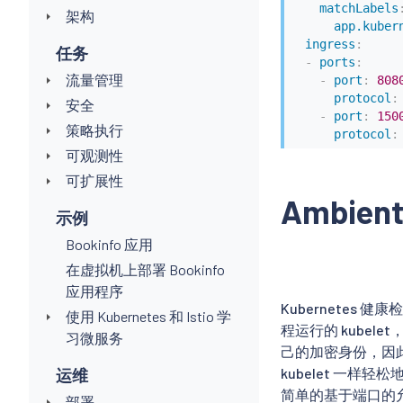
matchLabels
架构
app.kuber
ingress
:
任务
-
ports
:
流量管理
-
port
:
808
protocol
:
安全
-
port
:
150
策略执行
protocol
:
可观测性
可扩展性
Ambien
示例
Bookinfo 应用
在虚拟机上部署 Bookinfo
应用程序
Kubernetes
使用 Kubernetes 和 Istio 学
程运行的 kubele
习微服务
己的加密身份，因
kubelet 一
运维
简单的基于端口的
部署