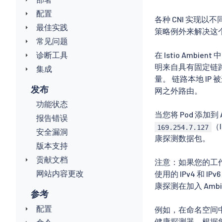
配置
各种 CNI 实现以
最佳实践
策略例外来解决这
常见问题
诊断工具
在 Istio Amb
明来自具有固定链路
集成
量。 链路本地 IP
发布
网之外路由。
功能状态
当您将 Pod 添加
报告错误
（
169.254.7.127
安全漏洞
康探测数据包。
版本支持
贡献文档
注意：如果您的工作负载
网站内容更改
使用的 IPv4 和
康探测在加入 Amb
参考
配置
例如，在命名空间
健康探测器。根据您