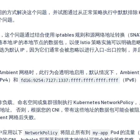
不同的方式解决这个问题， 并试图通过从正常策略执行中默默排除 ku
个问题。
ient 中，这个问题通过结合使用 iptables 规则和源网络地址转换（
本地 IP 的本地节点的数据包， 以便 Istio 策略实施可以明
 被选为默认 IP，因为它们通常会被忽略以进行入口-出口控制， 并
到 Ambient 网格时，此行为会透明地启用，默认情况下， Ambie
IPv4）和
（IPv6
fd16:9254:7127:1337:ffff:ffff:ffff:ffff
、命名空间或集群强制执行 Kubernetes NetworkPolicy， 
 IPv6 地址。 否则，根据您的 CNI，带有这些地址的数据包可能会被阻
ient 网格后失败。
中应用以下
将阻止所有到
Pod 的流量（I
NetworkPolicy
my-app
的 CNI，kubelet 探测器和链接本地地址可能会被此策略忽略