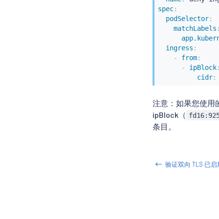
spec
:
podSelector
:
matchLabels
app.kuber
ingress
:
-
from
:
-
ipBlock
cidr
:
注意：如果您使用的是
ipBlock（
fd16:92
条目。
验证双向 TLS 已启