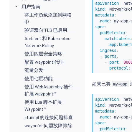
apiVersion
:
用户指南
kind
:
将工作负载添加到网格
metadata
:
name
:
 my
-
app
-
中
spec
:
验证双向 TLS 已启用
podSelector
:
Ambient 和 Kubernetes
matchLabels
app.kuber
NetworkPolicy
ingress
:
使用四层安全策略
-
ports
:
配置 waypoint 代理
-
port
:
808
protocol
:
流量分发
使用七层功能
如果已将
my-app
使用 WebAssembly 插件
扩展 waypoint *
apiVersion
:
使用 Lua 脚本扩展
kind
:
Waypoint *
metadata
:
ztunnel 的连接问题排查
name
:
 my
-
app
-
spec
:
waypoint 问题故障排除
podSelector
: