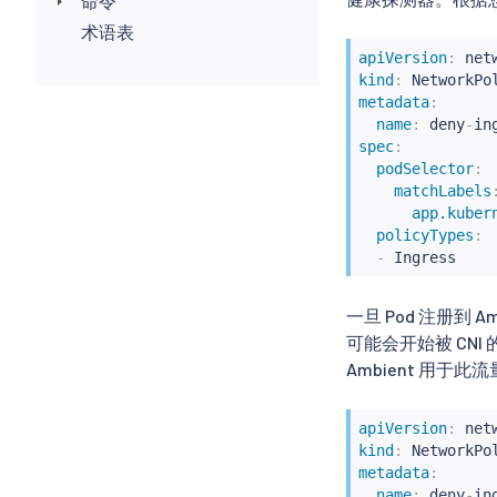
命令
术语表
apiVersion
:
kind
:
metadata
:
name
:
 deny
-
spec
:
podSelector
:
matchLabels
app.kuber
policyTypes
:
-
 Ingress
一旦 Pod 注册到
可能会开始被 CNI 
Ambient 用
apiVersion
:
kind
:
metadata
:
name
:
 deny
-
in