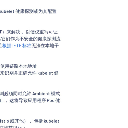
belet 健康探测或为其配置
SNAT）来解决， 以便仅重写可证
确忽略它们作为不安全的健康探测流
且
根据 IETF 标准
无法在本地子
nt 使用链路本地地址
） 来识别并正确允许 kubelet 健
则必须同时允许 Ambient 模式
止， 这将导致应用程序 Pod 健
stio 或其他）， 包括 kubelet
，或被其阻止：