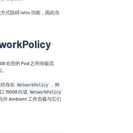
他方式阻碍 Istio 功能，因此当
orkPolicy
08 在您的 Pod 之间传输流
口。
已经存在
，例
NetworkPolicy
 15008 向该
NetworkPolicy
许 Ambient 工作负载与它们
：