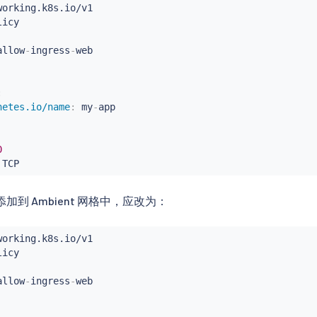
allow
-
ingress
-
:
netes.io/name
:
 my
-
app

0
 TCP
添加到 Ambient 网格中，应改为：
allow
-
ingress
-