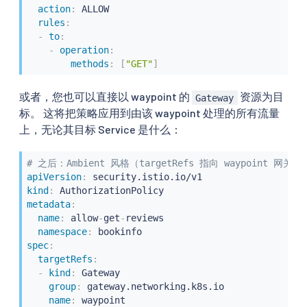
action
:
 ALLOW

rules
:
-
to
:
-
operation
:
methods
:
[
"GET"
]
或者，您也可以直接以 waypoint 的
资源为目
Gateway
标。 这将把策略应用到由该 waypoint 处理的所有流量
上，无论其目标 Service 是什么：
# 之后：Ambient 风格（targetRefs 指向 waypoint 网关）
apiVersion
:
kind
:
metadata
:
name
:
 allow
-
get
-
reviews

namespace
:
spec
:
targetRefs
:
-
kind
:
 Gateway

group
:
 gateway.networking.k8s.io

name
:
 waypoint
