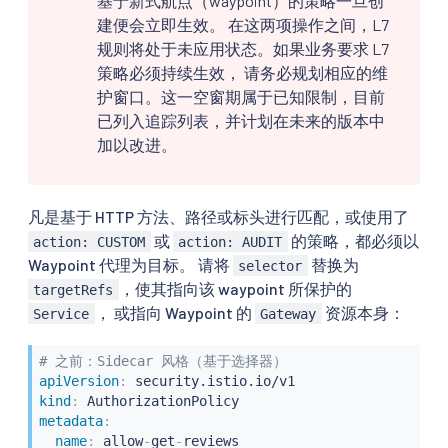
基于新式航点（waypoint）的策略一旦创
建便会立即生效。 在这两项操作之间，L7
规则将处于未应用状态。如果业务要求 L7
策略必须持续生效， 请务必规划相应的维
护窗口。这一空窗期属于已知限制，目前
已列入追踪列表，并计划在未来的版本中
加以改进。
凡是基于 HTTP 方法、路径或标头进行匹配，或使用了
或
的策略，都必须以
action: CUSTOM
action: AUDIT
Waypoint 代理为目标。 请将
替换为
selector
，使其指向该 waypoint 所保护的
targetRefs
， 或指向 Waypoint 的
资源本身：
Service
Gateway
# 之前：Sidecar 风格（基于选择器）
apiVersion
:
kind
:
metadata
:
name
:
 allow
-
get
-
reviews
