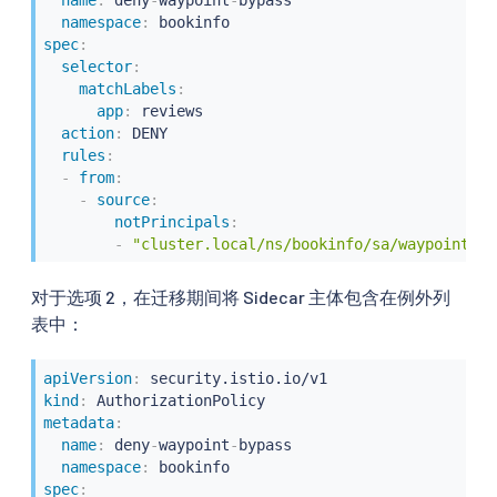
namespace
:
spec
:
selector
:
matchLabels
:
app
:
 reviews

action
:
 DENY

rules
:
-
from
:
-
source
:
notPrincipals
:
-
"cluster.local/ns/bookinfo/sa/waypoint"
对于选项 2，在迁移期间将 Sidecar 主体包含在例外列
表中：
apiVersion
:
kind
:
metadata
:
name
:
 deny
-
waypoint
-
bypass

namespace
:
spec
: