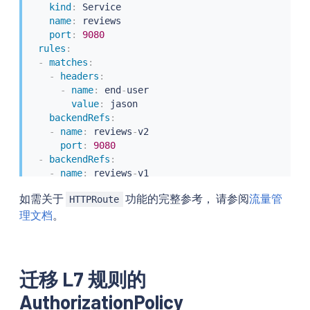
kind
:
 Service

name
:
 reviews

port
:
9080
rules
:
-
matches
:
-
headers
:
-
name
:
 end
-
user

value
:
 jason

backendRefs
:
-
name
:
 reviews
-
v2

port
:
9080
-
backendRefs
:
-
name
:
 reviews
-
v1

port
:
9080
如需关于
功能的完整参考， 请参阅
流量管
HTTPRoute
理文档
。
迁移 L7 规则的
AuthorizationPolicy