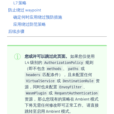
L7 策略
防止绕过 waypoint
确定何时应用绕过预防措施
应用绕过防范策略
后续步骤
您或许可以跳过此页面。
如果您仅使用
L4 级别的
规则
AuthorizationPolicy
（即不包含
、
或
methods
paths
匹配条件）， 且未配置任何
headers
或
资
VirtualService
DestinationRule
源，同时也未配置
、
EnvoyFilter
或
WasmPlugin
RequestAuthentication
资源， 那么您现有的策略在 Ambient 模式
下将无需任何修改即可正常工作。 请直接
跳转至启用 Ambient 模式。