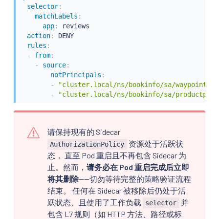
selector
:
matchLabels
:
app
:
 reviews

action
:
 DENY

rules
:
-
from
:
-
source
:
notPrincipals
:
-
"cluster.local/ns/bookinfo/sa/waypoint"
-
"cluster.local/ns/bookinfo/sa/productpage
请保持现有的 Sidecar
资源处于活跃状
AuthorizationPolicy
态， 直至 Pod 重启且不再包含 Sidecar 为
止。然而，
请务必在 Pod 重启完成后立即
将其删除
——切勿等待完整的策略验证流程
结束。 任何在 Sidecar 被移除后仍处于活
跃状态、且使用了工作负载
并
selector
包含 L7 规则（如 HTTP 方法、路径或标