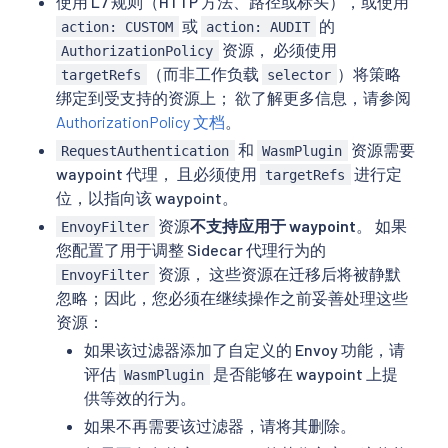
使用 L7 规则（HTTP 方法、路径或标头），或使用
或
的
action: CUSTOM
action: AUDIT
资源， 必须使用
AuthorizationPolicy
（而非工作负载
）将策略
targetRefs
selector
绑定到受支持的资源上； 欲了解更多信息，请参阅
AuthorizationPolicy 文档
。
和
资源需要
RequestAuthentication
WasmPlugin
waypoint 代理， 且必须使用
进行定
targetRefs
位，以指向该 waypoint。
资源
不支持应用于 waypoint
。 如果
EnvoyFilter
您配置了用于调整 Sidecar 代理行为的
资源， 这些资源在迁移后将被静默
EnvoyFilter
忽略；因此，您必须在继续操作之前妥善处理这些
资源：
如果该过滤器添加了自定义的 Envoy 功能，请
评估
是否能够在 waypoint 上提
WasmPlugin
供等效的行为。
如果不再需要该过滤器，请将其删除。