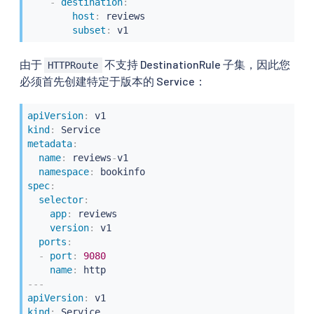
-
destination
:
host
:
 reviews

subset
:
 v1
由于
不支持 DestinationRule 子集，因此您
HTTPRoute
必须首先创建特定于版本的 Service：
apiVersion
:
kind
:
metadata
:
name
:
 reviews
-
v1

namespace
:
spec
:
selector
:
app
:
 reviews

version
:
 v1

ports
:
-
port
:
9080
name
:
---
apiVersion
:
kind
: