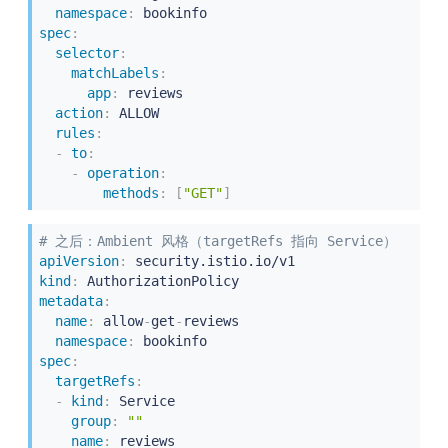
namespace
:
spec
:
selector
:
matchLabels
:
app
:
 reviews

action
:
 ALLOW

rules
:
-
to
:
-
operation
:
methods
:
[
"GET"
]
# 之后：Ambient 风格（targetRefs 指向 Service）
apiVersion
:
kind
:
metadata
:
name
:
 allow
-
get
-
reviews

namespace
:
spec
:
targetRefs
:
-
kind
:
 Service

group
:
""
name
:
 reviews
