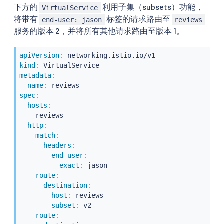
下方的
利用子集（subsets）功能，
VirtualService
将带有
标签的请求路由至
end-user: jason
reviews
服务的版本 2，并将所有其他请求路由至版本 1。
apiVersion
:
kind
:
metadata
:
name
:
spec
:
hosts
:
-
 reviews

http
:
-
match
:
-
headers
:
end-user
:
exact
:
 jason

route
:
-
destination
:
host
:
 reviews

subset
:
 v2

-
route
: