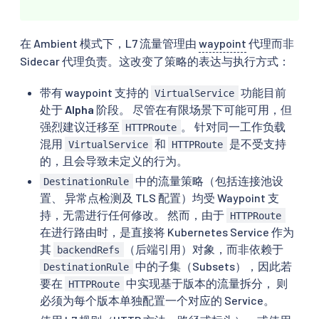
在 Ambient 模式下，L7 流量管理由
waypoint
代理而非
Sidecar 代理负责。这改变了策略的表达与执行方式：
带有 waypoint 支持的
功能目前
VirtualService
处于
Alpha
阶段。 尽管在有限场景下可能可用，但
强烈建议迁移至
。 针对同一工作负载
HTTPRoute
混用
和
是不受支持
VirtualService
HTTPRoute
的，且会导致未定义的行为。
中的流量策略（包括连接池设
DestinationRule
置、 异常点检测及 TLS 配置）均受 Waypoint 支
持，无需进行任何修改。 然而，由于
HTTPRoute
在进行路由时，是直接将 Kubernetes Service 作为
其
（后端引用）对象，而非依赖于
backendRefs
中的子集（Subsets），因此若
DestinationRule
要在
中实现基于版本的流量拆分， 则
HTTPRoute
必须为每个版本单独配置一个对应的 Service。