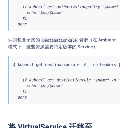
    if kubectl get authorizationpolicy "$name" -n 
      echo "$ns/$name"

    fi

  done
识别包含子集的
资源（在 Ambient
DestinationRule
模式下，这些资源需要特定版本的 Service）：
$ 
kubectl
 get destinationrule -A --no-headers 
|
wh
    if kubectl get destinationrule "$name" -n "$ns
      echo "$ns/$name"

    fi

  done
将 VirtualService 迁移至