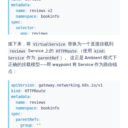
metadata
:
name
:
 reviews
-
v2

namespace
:
spec
:
selector
:
app
:
 reviews

version
:
 v2

接下来，将
替换为一个直接挂载到
VirtualService
ports
:
Service 上的
（使用
-
port
:
9080
reviews
HTTPRoute
kind:
name
:
 http
作为
）。 这正是 Ambient 模式下
Service
parentRef
正确的挂载模型——即 waypoint 将 Service 作为路由锚
点：
apiVersion
:
kind
:
metadata
:
name
:
 reviews

namespace
:
spec
:
parentRefs
:
-
group
:
""