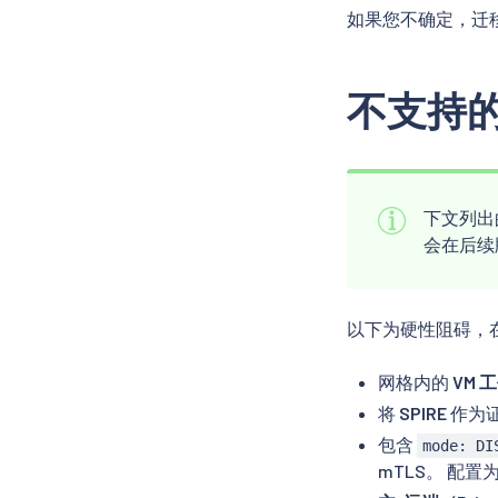
如果您不确定，迁
不支持
下文列出的
会在后续
以下为硬性阻碍，
网格内的
VM 
将
SPIRE
作为证
包含
mode: DI
mTLS。 配置