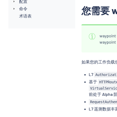
配置
您需要 w
命令
术语表
waypoin
waypo
如果您的工作负载使
L7
Authorizat
基于
HTTPRout
VirtualServi
前处于 Alpha
RequestAuthe
L7 遥测数据丰