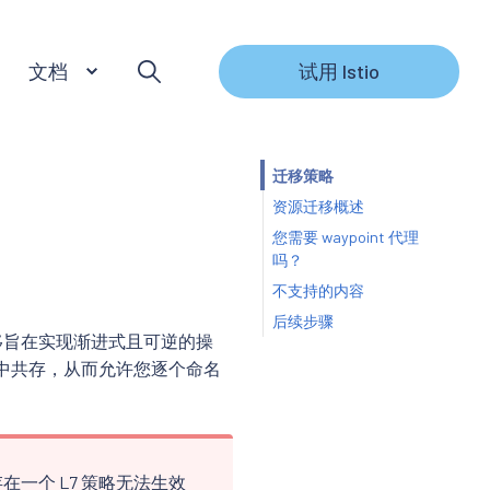
文档
试用 Istio
迁移策略
资源迁移概述
您需要 waypoint 代理
吗？
不支持的内容
后续步骤
移旨在实现渐进式且可逆的操
务网格中共存，从而允许您逐个命名
在一个 L7 策略无法生效