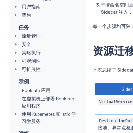
**按命名空间启用
用户指南
Sidecar 注入
架构
每一个步骤均可独
任务
流量管理
安全
资源迁
策略执行
可观测性
可扩展性
下表总结了 Sidec
示例
Side
Bookinfo 应用
在虚拟机上部署 Bookinfo
VirtualService
应用程序
使用 Kubernetes 和 Istio 学
习微服务
DestinationRul
接池、异常点检测