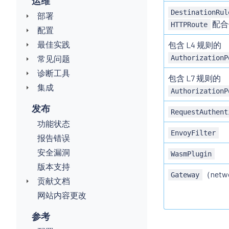
运维
DestinationRul
部署
配合
HTTPRoute
配置
最佳实践
包含 L4 规则的
常见问题
AuthorizationP
诊断工具
包含 L7 规则的
集成
AuthorizationP
发布
RequestAuthent
功能状态
EnvoyFilter
报告错误
安全漏洞
WasmPlugin
版本支持
（netwo
Gateway
贡献文档
网站内容更改
参考