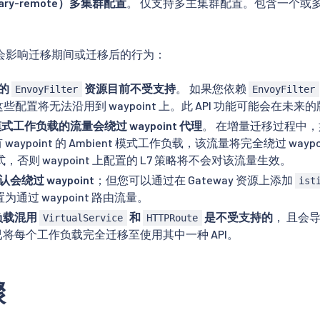
ary-remote）多集群配置
。 仅支持多主集群配置。包含一个或
会影响迁移期间或迁移后的行为：
 的
资源目前不受支持
。 如果您依赖
EnvoyFilter
EnvoyFilter
， 这些配置将无法沿用到 waypoint 上。此 API 功能可能会在未
r 模式工作负载的流量会绕过 waypoint 代理
。 在增量迁移过程中，如
waypoint 的 Ambient 模式工作负载，该流量将完全绕过 way
 模式，否则 waypoint 上配置的 L7 策略将不会对该流量生效。
默认会绕过 waypoint
；但您可以通过在 Gateway 资源上添加
ist
为通过 waypoint 路由流量。
负载混用
和
是不受支持的
， 且会
VirtualService
HTTPRoute
将每个工作负载完全迁移至使用其中一种 API。
骤