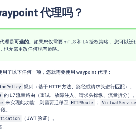
aypoint 代理吗？
t 代理是
可选的
。如果您仅需要 mTLS 和 L4 授权策略， 您可以迁移
int，也无需更改任何现有策略。
用了以下任何一项，您就需要使用 waypoint 代理：
规则（基于 HTTP 方法、路径或请求头进行匹配）。
ionPolicy
的 L7 流量路由（重试、故障注入、请求头操纵、流量拆分）
e
来实现此功能，则需要迁移至
；
ce
HTTPRoute
VirtualServic
 阶段。
（JWT 验证）。
ntication
富。