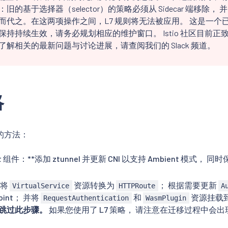
旧的基于选择器（selector）的策略必须从 Sidecar 端移除， 并由
而代之。在这两项操作之间，L7 规则将无法被应用。 这是一个已
保持持续生效，请务必规划相应的维护窗口。 Istio 社区目前
了解相关的最新问题与讨论进展，请查阅我们的 Slack 频道。
略
的方法：
nt 组件：**添加 ztunnel 并更新 CNI 以支持 Ambient 模式， 
*将
资源转换为
； 根据需要更新
VirtualService
HTTPRoute
A
oint； 并将
和
资源挂载到 
RequestAuthentication
WasmPlugin
请跳过此步骤。
如果您使用了 L7 策略， 请注意在迁移过程中会
。