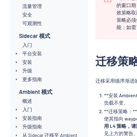
的窗口期：
流量管理
效策略取
安全
策略必须
可观测性
能；如需
Sidecar 模式
入门
平台安装
迁移策
安装
升级
更多指南
迁移采用循序渐进
Ambient 模式
**安装 Ambie
概述
负载不变。
入门
**迁移策略：*
安装指南
使其指向 wayp
用 L4 策略，
升级指南
见上方的警告
从 Sidecar 迁移至 Ambient