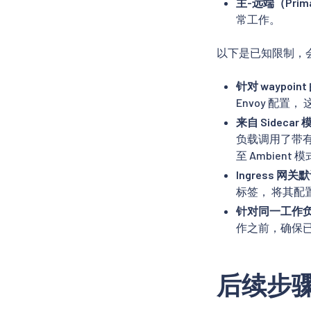
主-远端（Prim
常工作。
以下是已知限制，
针对 waypoint
Envoy 配置
来自 Sideca
负载调用了带有 
至 Ambient
Ingress 网关
标签， 将其配置
针对同一工作
作之前，确保已
后续步