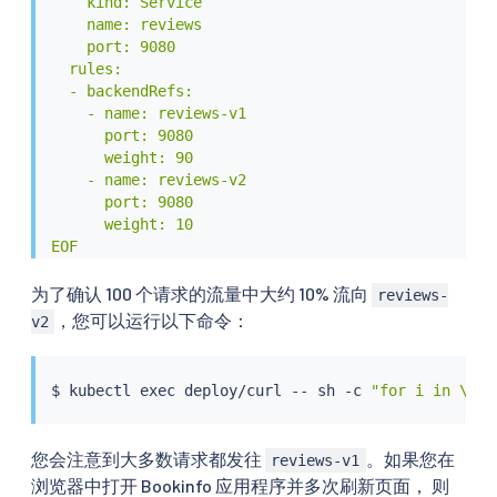
    kind: Service

    name: reviews

    port: 9080

  rules:

  - backendRefs:

    - name: reviews-v1

      port: 9080

      weight: 90

    - name: reviews-v2

      port: 9080

      weight: 10

EOF
为了确认 100 个请求的流量中大约 10% 流向
reviews-
，您可以运行以下命令：
v2
$ 
kubectl
exec
 deploy/curl -- sh -c 
"for i in \
$(
s
您会注意到大多数请求都发往
。如果您在
reviews-v1
浏览器中打开 Bookinfo 应用程序并多次刷新页面， 则