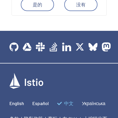
是的
没有
English
Español
中文
Українська