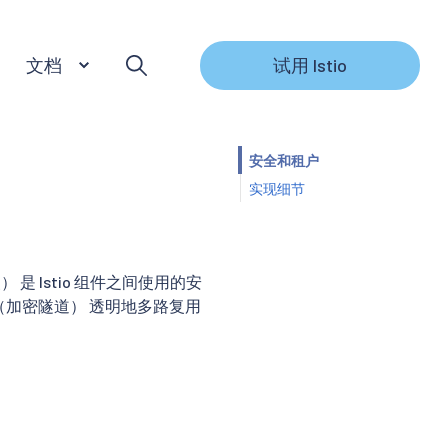
文档
试用 Istio
安全和租户
实现细节
络封装） 是 Istio 组件之间使用的安
连接（加密隧道） 透明地多路复用