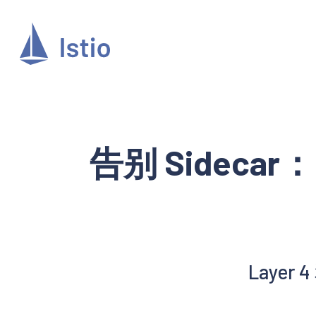
告别 Sidecar：
Laye